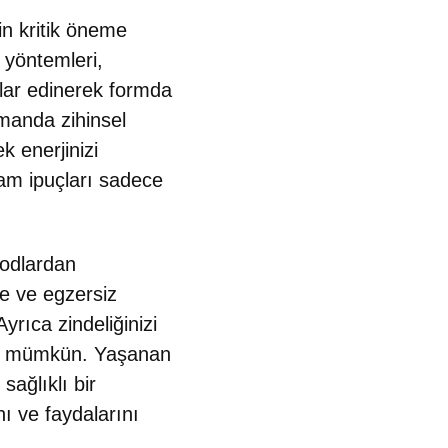
in kritik öneme
e yöntemleri,
klar edinerek formda
amanda zihinsel
k enerjinizi
aşam ipuçları sadece
todlardan
me ve egzersiz
yrıca zindeliğinizi
k da mümkün. Yaşanan
sağlıklı bir
ı ve faydalarını