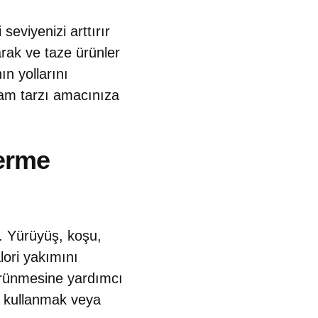
eviyenizi arttırır
arak ve taze ürünler
n yollarını
yaşam tarzı amacınıza
Verme
r. Yürüyüş, koşu,
lori yakımını
görünmesine yardımcı
n kullanmak veya