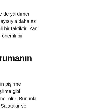
ye de yardımcı
layısıyla daha az
ir taktiktir. Yani
 önemli bir
orumanın
in pişirme
şirme gibi
mcı olur. Bununla
 Salatalar ve