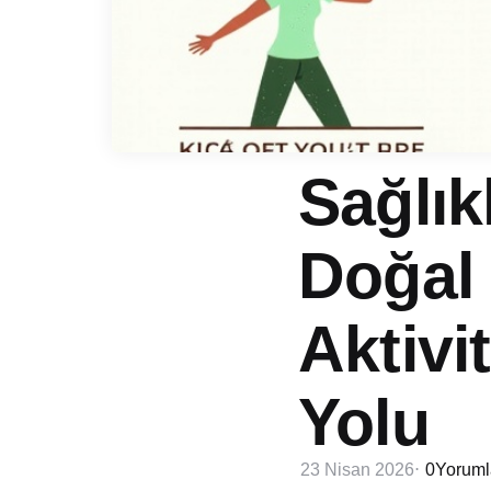
Sağlık
Doğal
Aktivi
Yolu
23 Nisan 2026
0
Yoruml