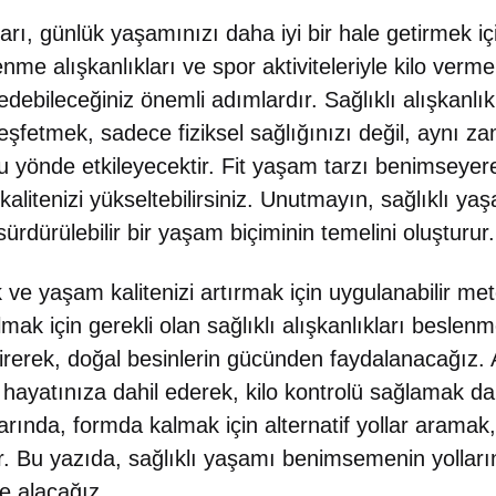
arı, günlük yaşamınızı daha iyi bir hale getirmek iç
enme alışkanlıkları ve spor aktiviteleriyle kilo verm
debileceğiniz önemli adımlardır. Sağlıklı alışkanlı
eşfetmek, sadece fiziksel sağlığınızı değil, aynı z
u yönde etkileyecektir. Fit yaşam tarzı benimseyere
 kalitenizi yükseltebilirsiniz. Unutmayın, sağlıklı y
sürdürülebilir bir yaşam biçiminin temelini oluşturur.
 ve yaşam kalitenizi artırmak için uygulanabilir me
mak için gerekli olan sağlıklı alışkanlıkları beslen
tirerek, doğal besinlerin gücünden faydalanacağız. A
eri hayatınıza dahil ederek, kilo kontrolü sağlama
arında, formda kalmak için alternatif yollar aramak, 
. Bu yazıda, sağlıklı yaşamı benimsemenin yolların
le alacağız.