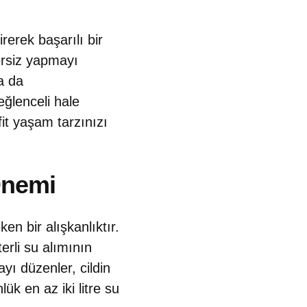
irerek başarılı bir
ersiz yapmayı
ya da
eğlenceli hale
fit yaşam tarzınızı
 Önemi
en bir alışkanlıktır.
rli su alımının
yı düzenler, cildin
ük en az iki litre su