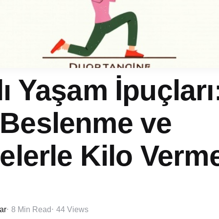
lı Yaşam İpuçları
 Beslenme ve
telerle Kilo Verm
ar
8 Min
Read
44
Views