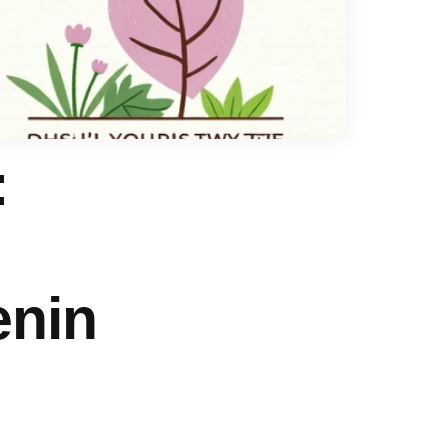
:
enin