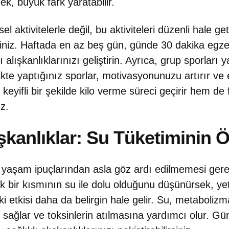
k, büyük fark yaratabilir.
el aktivitelerle değil, bu aktiviteleri düzenli hale get
siniz. Haftada en az beş gün, günde 30 dakika egz
 alışkanlıklarınızı geliştirin. Ayrıca, grup sporları 
likte yaptığınız sporlar, motivasyonunuzu artırır ve 
 keyifli bir şekilde kilo verme süreci geçirir hem de 
z.
lışkanlıklar: Su Tüketiminin
ı yaşam ipuçlarından asla göz ardı edilmemesi gerek
ir kısmının su ile dolu olduğunu düşünürsek, yete
i etkisi daha da belirgin hale gelir. Su, metabolizma
 sağlar ve toksinlerin atılmasına yardımcı olur. Günl