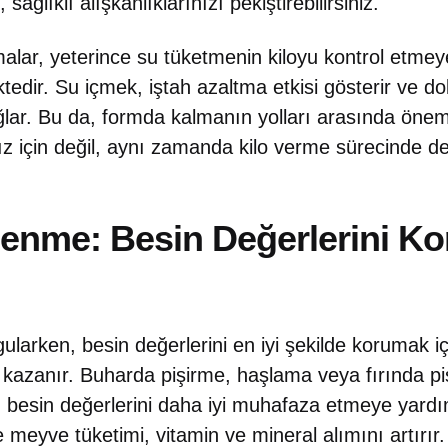
sağlıklı alışkanlıklarınızı pekiştirebilirsiniz.
malar, yeterince su tüketmenin kiloyu kontrol etme
edir. Su içmek, iştah azaltma etkisi gösterir ve do
r. Bu da, formda kalmanın yolları arasında önemli b
z için değil, aynı zamanda kilo verme sürecinde de
enme: Besin Değerlerini K
larken, besin değerlerini en iyi şekilde korumak iç
kazanır. Buharda pişirme, haşlama veya fırında pi
n besin değerlerini daha iyi muhafaza etmeye yardı
ve meyve tüketimi, vitamin ve mineral alımını artırır.