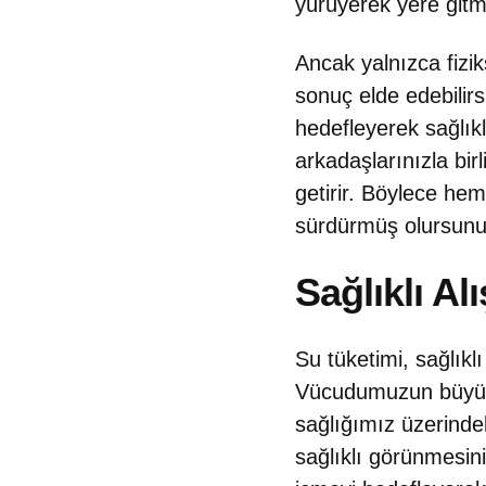
yürüyerek yere gitme
Ancak yalnızca fiziks
sonuç elde edebilir
hedefleyerek sağlıklı
arkadaşlarınızla bir
getirir. Böylece hem
sürdürmüş olursunu
Sağlıklı A
Su tüketimi, sağlıkl
Vücudumuzun büyük b
sağlığımız üzerindek
sağlıklı görünmesini