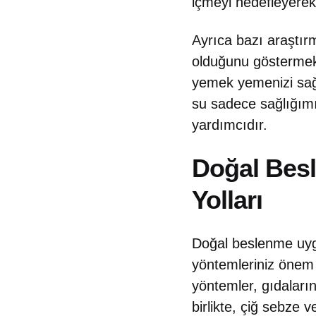
içmeyi hedefleyerek, 
Ayrıca bazı araştır
olduğunu göstermekt
yemek yemenizi sağla
su sadece sağlığımı
yardımcıdır.
Doğal Besl
Yolları
Doğal beslenme uygu
yöntemleriniz önem 
yöntemler, gıdaları
birlikte, çiğ sebze 