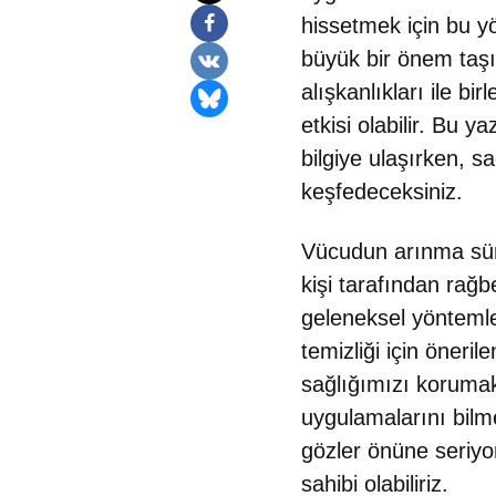
hissetmek için bu yö
büyük bir önem taşı
alışkanlıkları ile bi
etkisi olabilir. Bu 
bilgiye ulaşırken, s
keşfedeceksiniz.
Vücudun arınma süre
kişi tarafından rağb
geleneksel yöntemler
temizliği için öneri
sağlığımızı korumak
uygulamalarını bilm
gözler önüne seriyor
sahibi olabiliriz.