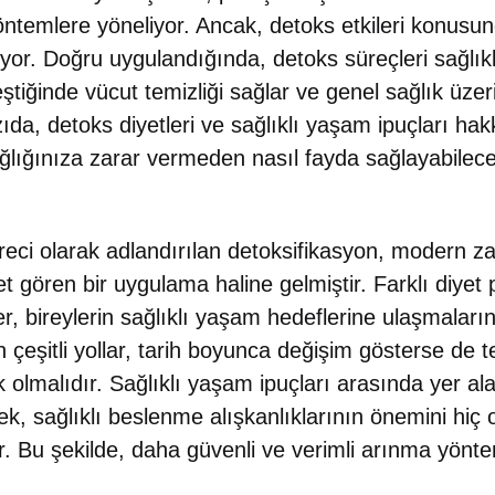
ntemlere yöneliyor. Ancak, detoks etkileri konusund
yor. Doğru uygulandığında, detoks süreçleri sağlık
rleştiğinde vücut temizliği sağlar ve genel sağlık üze
yazıda, detoks diyetleri ve sağlıklı yaşam ipuçları ha
ağlığınıza zarar vermeden nasıl fayda sağlayabilece
ci olarak adlandırılan detoksifikasyon, modern z
et gören bir uygulama haline gelmiştir. Farklı diyet
, bireylerin sağlıklı yaşam hedeflerine ulaşmalarını
len çeşitli yollar, tarih boyunca değişim gösterse d
 olmalıdır. Sağlıklı yaşam ipuçları arasında yer al
ek, sağlıklı beslenme alışkanlıklarının önemini hiç
. Bu şekilde, daha güvenli ve verimli arınma yönte