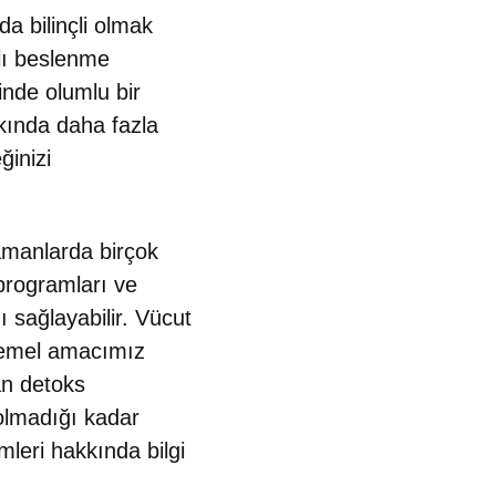
a bilinçli olmak
lı beslenme
rinde olumlu bir
kkında daha fazla
ğinizi
amanlarda birçok
 programları ve
 sağlayabilir. Vücut
e temel amacımız
an detoks
 olmadığı kadar
mleri hakkında bilgi