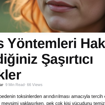
s Yöntemleri Ha
iğiniz Şaşırtıcı
kler
ar
9 Min
Read
66
Views
edenin toksinlerden arındırılması amacıyla tercih ed
 mevsimi yaklaşırken, pek çok kişi vücudunu temiz