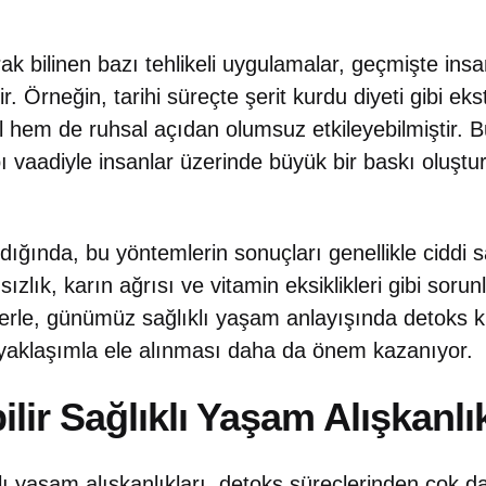
k bilinen bazı tehlikeli uygulamalar, geçmişte insan
ir. Örneğin, tarihi süreçte şerit kurdu diyeti gibi eks
el hem de ruhsal açıdan olumsuz etkileyebilmiştir. B
bı vaadiyle insanlar üzerinde büyük bir baskı oluştu
ldığında, bu yöntemlerin sonuçları genellikle ciddi s
ızlık, karın ağrısı ve vitamin eksiklikleri gibi soru
erle, günümüz sağlıklı yaşam anlayışında detoks kur
r yaklaşımla ele alınması daha da önem kazanıyor.
lir Sağlıklı Yaşam Alışkanlık
klı yaşam alışkanlıkları, detoks süreçlerinden çok da