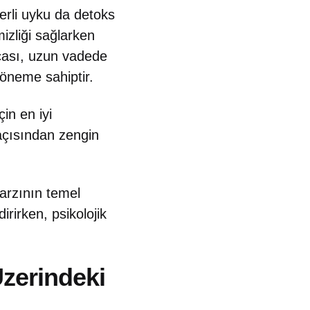
eterli uyku da detoks
mizliği sağlarken
acası, uzun vadede
 öneme sahiptir.
in en iyi
 açısından zengin
tarzının temel
irirken, psikolojik
Üzerindeki