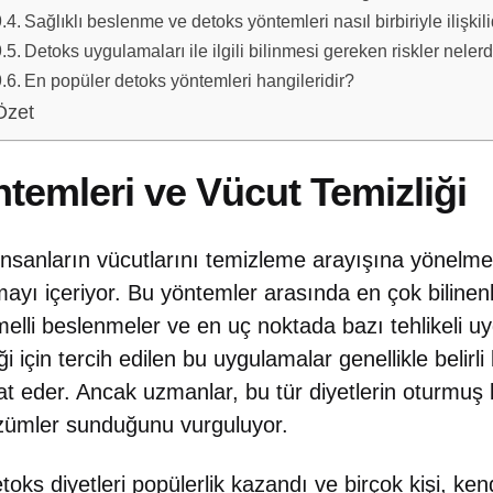
Sağlıklı beslenme ve detoks yöntemleri nasıl birbiriyle ilişkili
Detoks uygulamaları ile ilgili bilinmesi gereken riskler nelerd
En popüler detoks yöntemleri hangileridir?
Özet
temleri ve Vücut Temizliği
insanların vücutlarını temizleme arayışına yönelm
mayı içeriyor. Bu yöntemler arasında en çok bilinenler
lli beslenmeler ve en uç noktada bazı tehlikeli u
ği için tercih edilen bu uygulamalar genellikle belirli
at eder. Ancak uzmanlar, bu tür diyetlerin oturmuş 
çözümler sunduğunu vurguluyor.
ks diyetleri popülerlik kazandı ve birçok kişi, kend