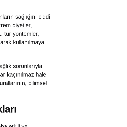
ların sağlığını ciddi
trem diyetler,
u tür yöntemler,
rarak kullanılmaya
ağlık sorunlarıyla
nlar kaçınılmaz hale
allarının, bilimsel
ları
ha etkili ve