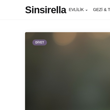
Sinsirella
EVLİLİK
GEZİ & 
DİYET