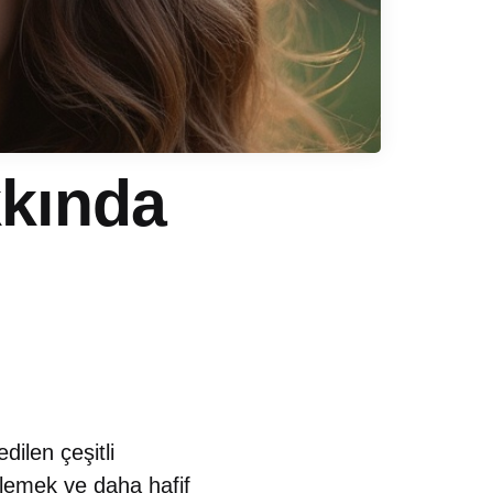
kkında
ilen çeşitli
lemek ve daha hafif