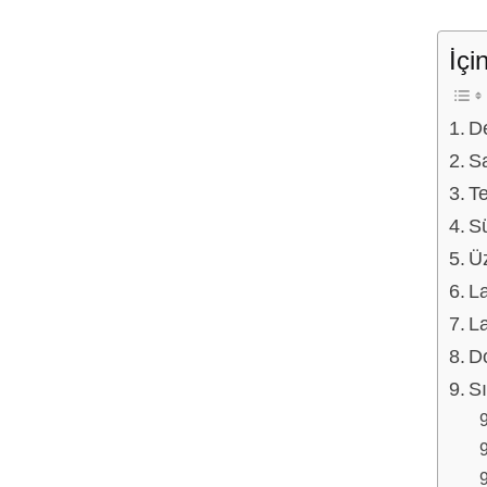
İçi
De
Sa
Te
Sü
Üz
L
La
Do
Sı