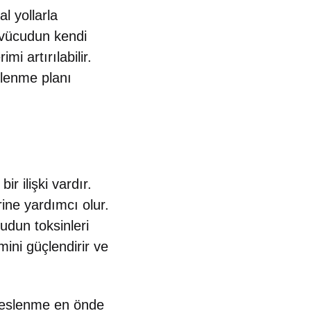
l yollarla
, vücudun kendi
mi artırılabilir.
eslenme planı
r ilişki vardır.
ine yardımcı olur.
udun toksinleri
ini güçlendirir ve
 beslenme en önde