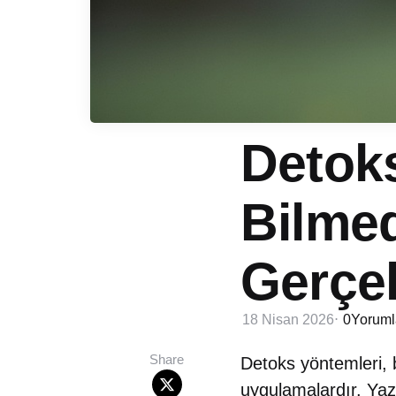
Detok
Bilmed
Gerçe
18 Nisan 2026
0
Yoruml
Share
Detoks yöntemleri, b
uygulamalardır. Yaz