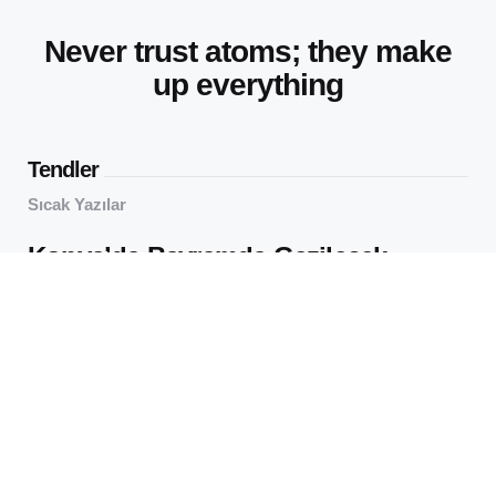
Never trust atoms; they make
up everything
Tendler
Sıcak Yazılar
Konya’da Bayramda Gezilecek
Yerler: Sakin Şehirde Neler Var?
59
Views
virtualOS Müzesi: Eski
Bilgisayarları Yüzlerce Yıl Önce
İncele
63
Views
Editörün Seçtikleri