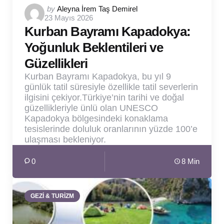
Posted
by
Aleyna İrem Taş Demirel
23 Mayıs 2026
by
Kurban Bayramı Kapadokya:
Yoğunluk Beklentileri ve
Güzellikleri
Kurban Bayramı Kapadokya, bu yıl 9
günlük tatil süresiyle özellikle tatil severlerin
ilgisini çekiyor.Türkiye’nin tarihi ve doğal
güzellikleriyle ünlü olan UNESCO
Kapadokya bölgesindeki konaklama
tesislerinde doluluk oranlarının yüzde 100’e
ulaşması bekleniyor.
0
8 Min
GEZİ & TURİZM