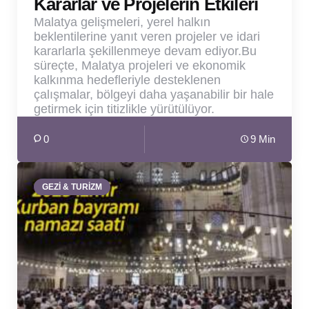
Kararlar ve Projelerin Etkileri
Malatya gelişmeleri, yerel halkın
beklentilerine yanıt veren projeler ve idari
kararlarla şekillenmeye devam ediyor.Bu
süreçte, Malatya projeleri ve ekonomik
kalkınma hedefleriyle desteklenen
çalışmalar, bölgeyi daha yaşanabilir bir hale
getirmek için titizlikle yürütülüyor.
0
9 Min
GEZİ & TURİZM