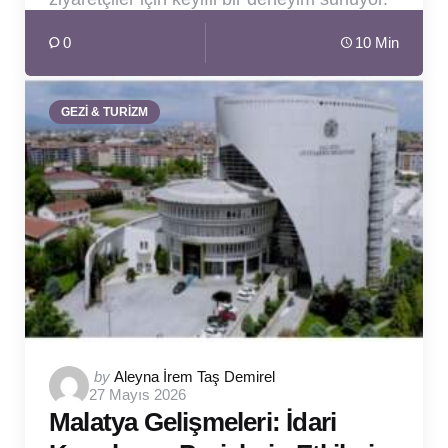
0
10 Min
GEZİ & TURİZM
Posted
by
Aleyna İrem Taş Demirel
27 Mayıs 2026
by
Malatya Gelişmeleri: İdari