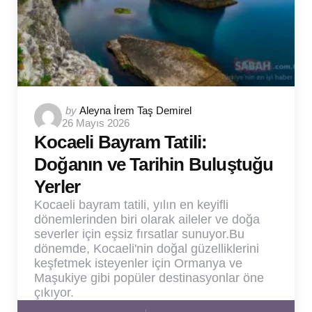
Posted
by
Aleyna İrem Taş Demirel
26 Mayıs 2026
by
Kocaeli Bayram Tatili:
Doğanın ve Tarihin Buluştuğu
Yerler
Kocaeli bayram tatili, yılın en keyifli
dönemlerinden biri olarak aileler ve doğa
severler için eşsiz fırsatlar sunuyor.Bu
dönemde, Kocaeli'nin doğal güzelliklerini
keşfetmek isteyenler için Ormanya ve
Maşukiye gibi popüler destinasyonlar öne
çıkıyor.