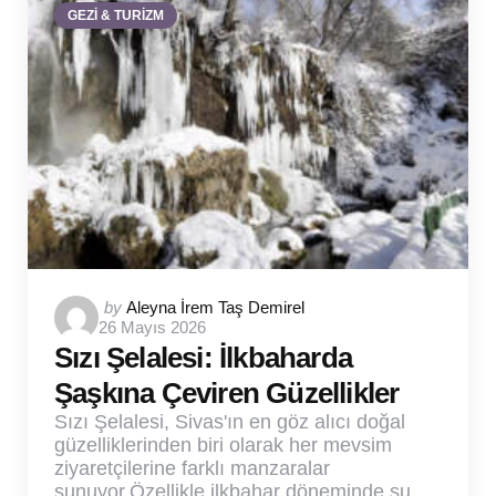
GEZİ & TURİZM
Posted
by
Aleyna İrem Taş Demirel
26 Mayıs 2026
by
Sızı Şelalesi: İlkbaharda
Şaşkına Çeviren Güzellikler
Sızı Şelalesi, Sivas'ın en göz alıcı doğal
güzelliklerinden biri olarak her mevsim
ziyaretçilerine farklı manzaralar
sunuyor.Özellikle ilkbahar döneminde su