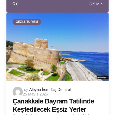
0
9 Min
GEZİ & TURİZM
Posted
by
Aleyna İrem Taş Demirel
25 Mayıs 2026
by
Çanakkale Bayram Tatilinde
Keşfedilecek Eşsiz Yerler