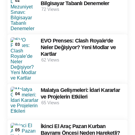
02
Bilgisayar Tabanlı Denemeler
72
Views
EVO Prenses: Clash Royale’de
03
Neler Değişiyor? Yeni Modlar ve
Kartlar
62
Views
Malatya Gelişmeleri: İdari Kararlar
04
ve Projelerin Etkileri
65
Views
İkinci El Araç Pazarı Kurban
05
Bayramı Öncesi Neden Hareketli?