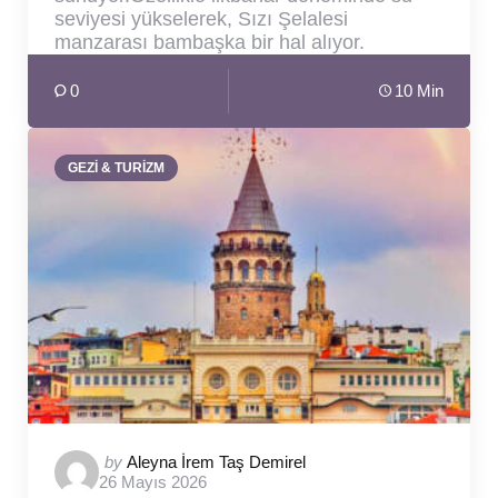
seviyesi yükselerek, Sızı Şelalesi
manzarası bambaşka bir hal alıyor.
0
10 Min
GEZİ & TURİZM
Posted
by
Aleyna İrem Taş Demirel
26 Mayıs 2026
by