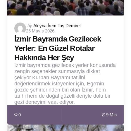
Posted
by
Aleyna İrem Taş Demirel
26 Mayıs 2026
by
İzmir Bayramda Gezilecek
Yerler: En Güzel Rotalar
Hakkında Her Şey
İzmir bayramda gezilecek yerler konusunda
zengin seçenekler sunmasıyla dikkat
çekiyor.Kurban Bayramı tatilini
değerlendirmek isteyenler için, Ege'nin
gözde şehirlerinden biri olan İzmir, hem
tarihi hem de doğal güzellikleriyle dolu bir
gezi deneyimi vaat ediyor.
0
9 Min