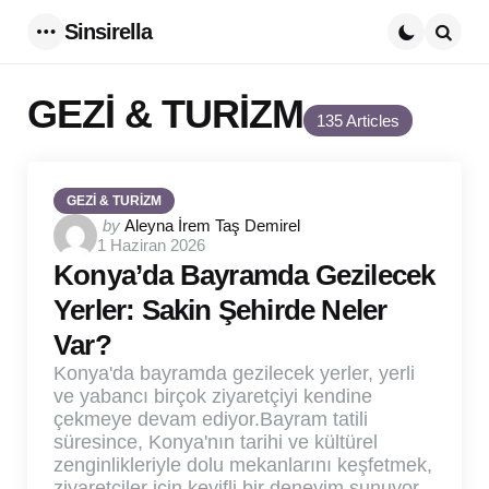
Sinsirella
Menu
Searc
GEZİ & TURİZM
135 Articles
GEZİ & TURİZM
Posted
by
Aleyna İrem Taş Demirel
1 Haziran 2026
by
Konya’da Bayramda Gezilecek
Yerler: Sakin Şehirde Neler
Var?
Konya'da bayramda gezilecek yerler, yerli
ve yabancı birçok ziyaretçiyi kendine
çekmeye devam ediyor.Bayram tatili
süresince, Konya'nın tarihi ve kültürel
zenginlikleriyle dolu mekanlarını keşfetmek,
ziyaretçiler için keyifli bir deneyim sunuyor.