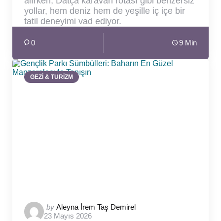
alırken, Datça karavan rotası gibi benzersiz
yollar, hem deniz hem de yeşille iç içe bir
tatil deneyimi vad ediyor.
0
9 Min
GEZİ & TURİZM
Posted
by
Aleyna İrem Taş Demirel
23 Mayıs 2026
by