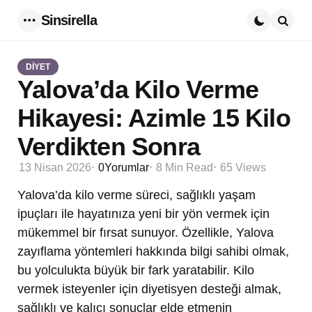
Sinsirella
Menu
Searc
DİYET
Yalova’da Kilo Verme
Hikayesi: Azimle 15 Kilo
Verdikten Sonra
13 Nisan 2026
0
Yorumlar
8 Min
Read
65
Views
Yalova’da kilo verme süreci, sağlıklı yaşam
ipuçları ile hayatınıza yeni bir yön vermek için
mükemmel bir fırsat sunuyor. Özellikle, Yalova
zayıflama yöntemleri hakkında bilgi sahibi olmak,
bu yolculukta büyük bir fark yaratabilir. Kilo
vermek isteyenler için diyetisyen desteği almak,
sağlıklı ve kalıcı sonuçlar elde etmenin