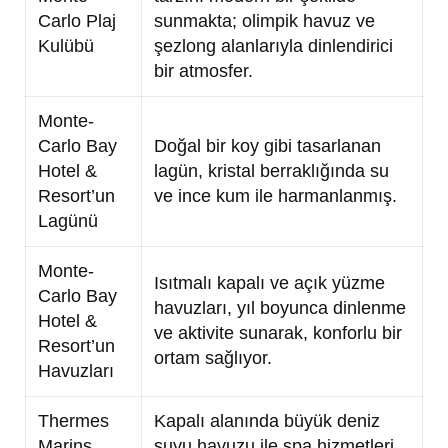
Carlo Plaj
sunmakta; olimpik havuz ve
Kulübü
şezlong alanlarıyla dinlendirici
bir atmosfer.
Monte-
Carlo Bay
Doğal bir koy gibi tasarlanan
Hotel &
lagün, kristal berraklığında su
Resort’un
ve ince kum ile harmanlanmış.
Lagünü
Monte-
Isıtmalı kapalı ve açık yüzme
Carlo Bay
havuzları, yıl boyunca dinlenme
Hotel &
ve aktivite sunarak, konforlu bir
Resort’un
ortam sağlıyor.
Havuzları
Thermes
Kapalı alanında büyük deniz
Marins
suyu havuzu ile spa hizmetleri,