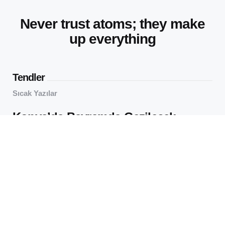
Never trust atoms; they make
up everything
Tendler
Sıcak Yazılar
Konya’da Bayramda Gezilecek
Yerler: Sakin Şehirde Neler Var?
63
Views
virtualOS Müzesi: Eski
Bilgisayarları Yüzlerce Yıl Önce
İncele
65
Views
Editörün Seçtikleri