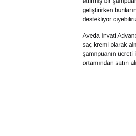
ettirmiş bir şampuan 
geliştirirken bunlar
destekliyor diyebilir
Aveda Invati Advanc
saç kremi olarak alm
şamnpuanın ücreti i
ortamından satın al