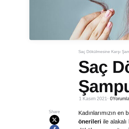
Saç Dökülmesine Karşı Şa
Saç D
Şampu
1 Kasım 2021
0
Yorumla
Share
Kadınlarımızın en bü
önerileri
ile alakalı