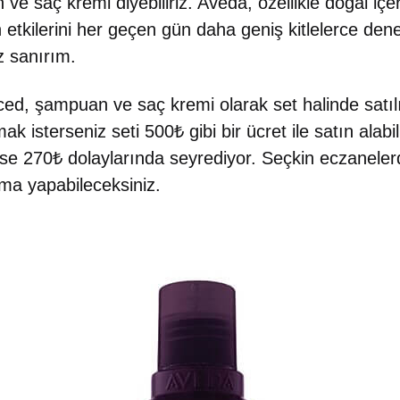
ve saç kremi diyebiliriz. Aveda, özellikle doğal içer
ın etkilerini her geçen gün daha geniş kitlelerce den
iz sanırım.
ed, şampuan ve saç kremi olarak set halinde satı
ak isterseniz seti 500₺ gibi bir ücret ile satın ala
se 270₺ dolaylarında seyrediyor. Seçkin eczaneler
ma yapabileceksiniz.