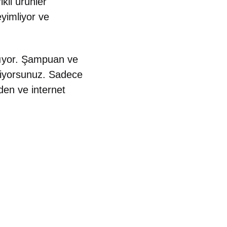
ikli ürünler
eyimliyor ve
lıyor. Şampuan ve
biliyorsunuz. Sadece
den ve internet