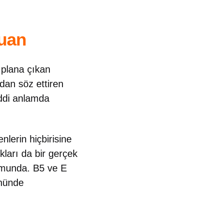
puan
 plana çıkan
dan söz ettiren
iddi anlamda
nlerin hiçbirisine
kları da bir gerçek
rumunda. B5 ve E
önünde