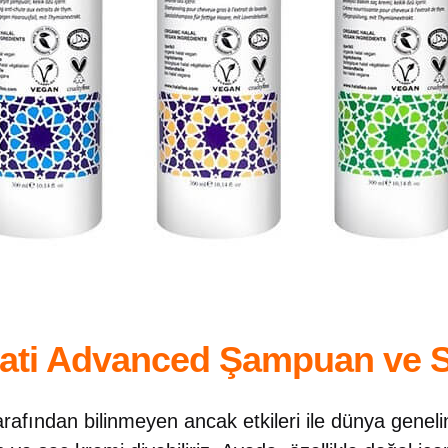
ati Advanced Şampuan ve 
tarafından bilinmeyen ancak etkileri ile dünya gene