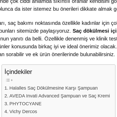
de çok ciddi anlamda sıkıntılı oranlar kendisini göst
lunca da ister istemez bu önerileri dikkate almak g
ı, saç bakımı noktasında özellikle kadınlar için çok
bunları sitemizde paylaşıyoruz.
Saç dökülmesi iç
un yanıtı da belli. Özellikle denenmiş ve klinik test
nler konusunda birkaç iyi ve ideal önerimiz olacak. 
 sorabilir ve ek ürün önerilerinde bulunabilirsiniz.
İçindekiler
Halalles Saç Dökülmesine Karşı Şampuan
AVEDA Invati Advanced Şampuan ve Saç Kremi
PHYTOCYANE
Vichy Dercos