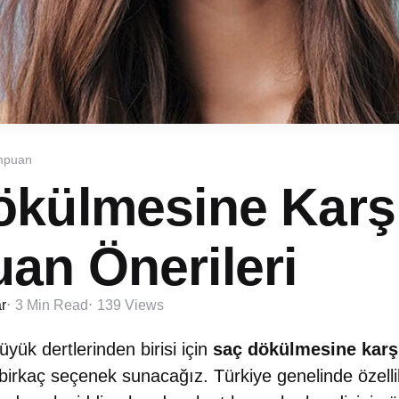
mpuan
ökülmesine Karş
an Önerileri
r
3 Min
Read
139
Views
yük dertlerinden birisi için
saç dökülmesine kar
 birkaç seçenek sunacağız. Türkiye genelinde özelli