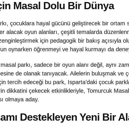
çin Masal Dolu Bir Dünya
ı, çocuklara hayal gücünü geliştirecek bir ortam 
er alacak oyun alanları, çeşitli temalarda düzenlen
enginleştirmek için pedagogik bir bakış açısıyla ol
yun oynarken öğrenmeyi ve hayal kurmayı da dene
i masal parkı, sadece bir oyun alanı değil, aynı z
mesine de olanak tanıyacak. Ailelerin buluşmak ve ç
n tercih edeceği bu park, Isparta’daki çocuk parkl
erin dikkatini çekecek etkinlikleriyle, Tomurcuk Masal
sı olmaya aday.
amı Destekleyen Yeni Bir A