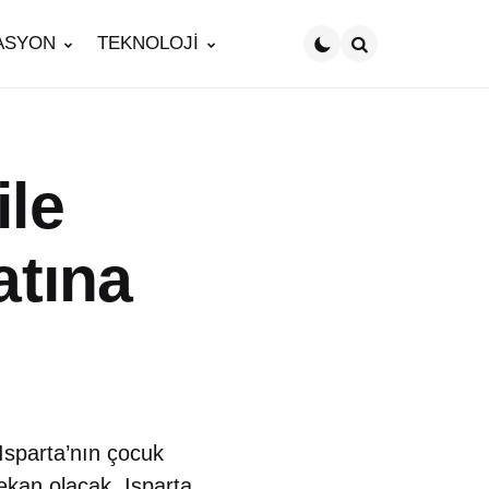
ASYON
TEKNOLOJİ
Search
ile
atına
Isparta’nın çocuk
 mekan olacak. Isparta