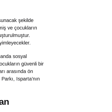
sunacak şekilde
miş ve çocukların
uşturulmuştur.
yimleyecekler.
amanda sosyal
ocukların güvenli bir
arı arasında ön
 Parkı, Isparta’nın
lan