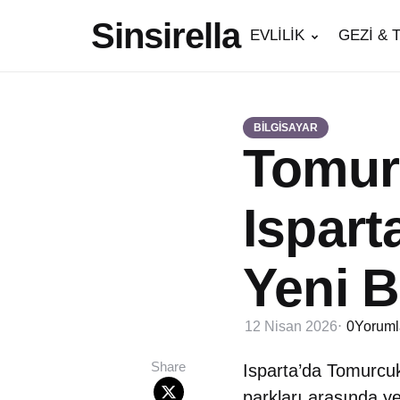
Sinsirella
EVLİLİK
GEZİ & 
BİLGİSAYAR
Tomurc
Ispart
Yeni B
12 Nisan 2026
0
Yoruml
Share
Isparta’da Tomurcuk
parkları arasında yer