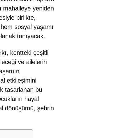
ın mahalleye yeniden
iyle birlikte,
ı, hem sosyal yaşamı
olanak tanıyacak.
ı, kentteki çeşitli
eceği ve ailelerin
 yaşamın
l etkileşimini
ak tasarlanan bu
ocukların hayal
sal dönüşümü, şehrin