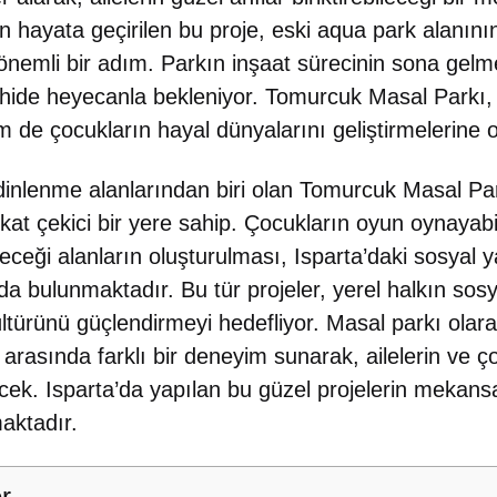
an hayata geçirilen bu proje, eski aqua park alanın
önemli bir adım. Parkın inşaat sürecinin sona gelmes
arihide heyecanla bekleniyor. Tomurcuk Masal Park
m de çocukların hayal dünyalarını geliştirmelerine 
dinlenme alanlarından biri olan Tomurcuk Masal Park
kat çekici bir yere sahip. Çocukların oyun oynayabil
bileceği alanların oluşturulması, Isparta’daki sosyal
 bulunmaktadır. Bu tür projeler, yerel halkın sosya
ültürünü güçlendirmeyi hedefliyor. Masal parkı olar
 arasında farklı bir deneyim sunarak, ailelerin ve ç
ecek. Isparta’da yapılan bu güzel projelerin mekan
aktadır.
er