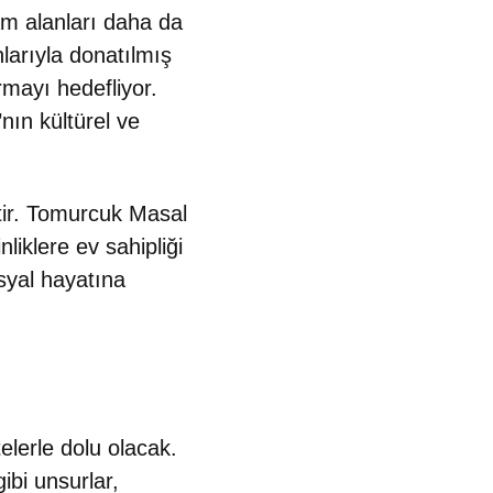
am alanları daha da
nlarıyla donatılmış
urmayı hedefliyor.
nın kültürel ve
ektir. Tomurcuk Masal
liklere ev sahipliği
osyal hayatına
elerle dolu olacak.
ibi unsurlar,