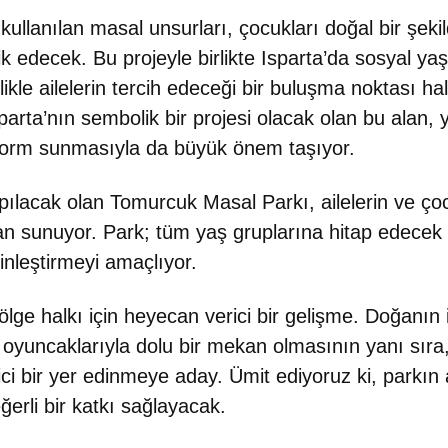
kullanılan masal unsurları, çocukları doğal bir şe
k edecek. Bu projeyle birlikte Isparta’da sosyal y
ikle ailelerin tercih edeceği bir buluşma noktası h
parta’nın sembolik bir projesi olacak olan bu alan, y
atform sunmasıyla da büyük önem taşıyor.
apılacak olan Tomurcuk Masal Parkı, ailelerin ve ço
lan sunuyor. Park; tüm yaş gruplarına hitap edecek 
nleştirmeyi amaçlıyor.
ölge halkı için heyecan verici bir gelişme. Doğanın
oyuncaklarıyla dolu bir mekan olmasının yanı sıra, 
ci bir yer edinmeye aday. Ümit ediyoruz ki, parkın a
erli bir katkı sağlayacak.