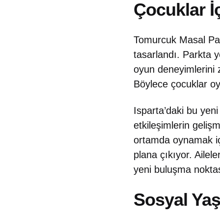
Çocuklar İ
Tomurcuk Masal Park
tasarlandı. Parkta y
oyun deneyimlerini z
Böylece çocuklar o
Isparta’daki bu yen
etkileşimlerin geliş
ortamda oynamak içi
plana çıkıyor. Ailel
yeni buluşma nokta
Sosyal Yaş