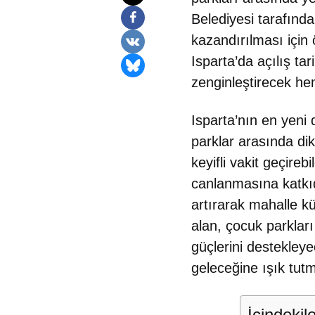
Belediyesi tarafınd
kazandırılması için 
Isparta’da açılış t
zenginleştirecek he
Isparta’nın en yeni 
parklar arasında dik
keyifli vakit geçire
canlanmasına katkıda
artırarak mahalle k
alan, çocuk parkları
güçlerini destekley
geleceğine ışık tutm
İçindekil