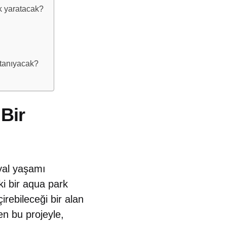
rk yaratacak?
 tanıyacak?
Bir
yal yaşamı
ki bir aqua park
çirebileceği bir alan
en bu projeyle,