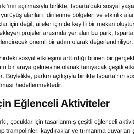
ı’nın açılmasıyla birlikte, Isparta’daki sosyal yaş
yürüyüş alanları, dinlenme bölgeleri ve etkinlik ala
ar için değil, aileler için de keyifli bir mekan oluşt
kleyen projeler arasında yer alan bu park, Isparta’
lendirecek önemli bir adım olarak değerlendiriliyor.
hirdeki sosyal etkileşimi arttırdığı bilinen bir gerç
nın bir araya gelmesine olanak tanıyacak çeşitli etkin
. Böylelikle, parkın açılışıyla birlikte Isparta’nın s
lması hedeflenmektedir.
in Eğlenceli Aktiviteler
, çocuklar için tasarlanmış çeşitli eğlenceli aktivit
ıp trampolinler, kaydıraklar ve tırmanma duvarları g