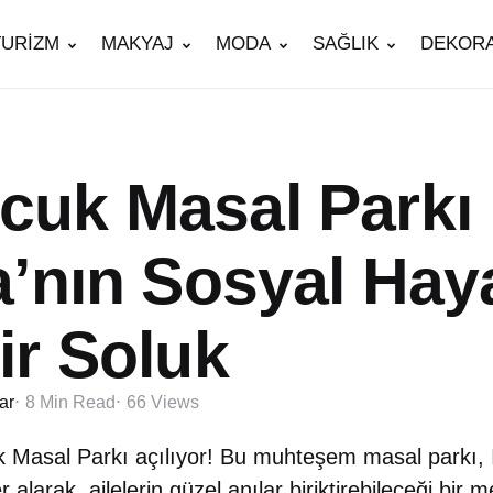
TURİZM
MAKYAJ
MODA
SAĞLIK
DEKOR
uk Masal Parkı 
a’nın Sosyal Hay
ir Soluk
ar
8 Min
Read
66
Views
 Masal Parkı açılıyor! Bu muhteşem masal parkı, 
 alarak, ailelerin güzel anılar biriktirebileceği bir