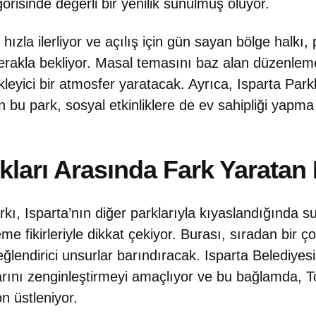
orisinde değerli bir yenilik sunulmuş oluyor.
hızla ilerliyor ve açılış için gün sayan bölge halkı,
akla bekliyor. Masal temasını baz alan düzenleme
eyici bir atmosfer yaratacak. Ayrıca, Isparta Parkl
n bu park, sosyal etkinliklere de ev sahipliği yapma
kları Arasında Fark Yaratan 
ı, Isparta’nın diğer parklarıyla kıyaslandığında 
eme fikirleriyle dikkat çekiyor. Burası, sıradan bir 
eğlendirici unsurlar barındıracak. Isparta Belediyesi
arını zenginleştirmeyi amaçlıyor ve bu bağlamda,
on üstleniyor.