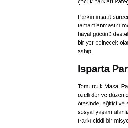
çocuk parkları kateg
Parkın inşaat süreci 
tamamlanmasını mer
hayal gücünü destekl
bir yer edinecek ola
sahip.
Isparta Par
Tomurcuk Masal Park
özellikler ve düzenl
ötesinde, eğitici ve 
sosyal yaşam alanl
Parkı ciddi bir misy