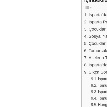
Isparta’d
Isparta P
Çocuklar 
Sosyal Ya
Çocuklar i
Tomurcuk 
Ailelerin 
Isparta’da
Sıkça Sor
Ispar
Tomur
Ispar
Tomur
Hangi