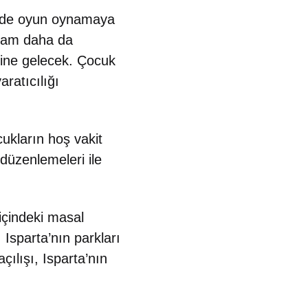
kilde oyun oynamaya
aşam daha da
aline gelecek. Çocuk
aratıcılığı
cukların hoş vakit
düzenlemeleri ile
 içindeki masal
Isparta’nın parkları
çılışı, Isparta’nın