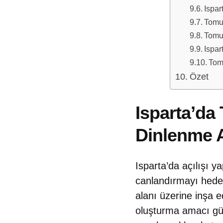
Ispar
Tomur
Tomur
Ispar
Tomu
Özet
Isparta’da
Dinlenme A
Isparta’da açılışı 
canlandırmayı hedef
alanı üzerine inşa ed
oluşturma amacı güd