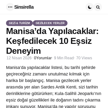
Sinsirella
Menu
Searc
GEZİ & TURİZM
GEZİLECEK YERLER
Manisa’da Yapılacaklar:
Keşfedilecek 10 Eşsiz
Deneyim
12 Nisan 2026
0
Yorumlar
9 Min
Read
70
Views
Manisa’da yapılacaklar listesi, bu tarihi şehirde
geçireceğiniz zamanı unutulmaz kılmak için
harika bir başlangıç. Manisa gezilecek yerler
arasında yer alan Sardes Antik Kenti, sizi tarihin
derinliklerine götürürken; Kula-Salihli Jeoparkı’nın
eşsiz doğal güzellikleri ile doğanın tadını çıkarma
imkanı sunuyor. Manisa’da ne yapılır sorusunu