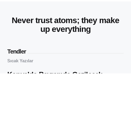
Never trust atoms; they make
up everything
Tendler
Sıcak Yazılar
Konya’da Bayramda Gezilecek
Yerler: Sakin Şehirde Neler Var?
55
Views
virtualOS Müzesi: Eski
Bilgisayarları Yüzlerce Yıl Önce
İncele
59
Views
Editörün Seçtikleri