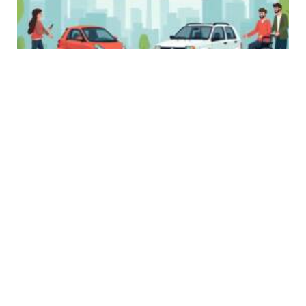
Posted
by
Salih Demirel
by
ÖTV’siz Araçlar: Engellilere Özel
Tescil Şartları Neler?
23 Nisan 2026
ÖTV’siz araçlar, ortopedik engelli bireylerin
ihtiyaçlarını karşılamak amacıyla önemli
avantajlar sunmaktadır.Yeni düzenlemeler ile
birlikte, bu araçları almak isteyen vatandaşlar için
ÖTV muafiyeti sağlanarak, maliyetlerde oldukça
büyük bir azalma yaşanmıştır.
0
10 Min
45