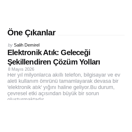
Öne Çıkanlar
Posted
by
Salih Demirel
by
Elektronik Atık: Geleceği
Şekillendiren Çözüm Yolları
8 Mayıs 2026
Her yıl milyonlarca akıllı telefon, bilgisayar ve ev
aleti kullanım ömrünü tamamlayarak devasa bir
'elektronik atık' yığını haline geliyor.Bu durum,
çevresel etki açısından büyük bir sorun
oluşturmaktadır.
0
5 Min
33