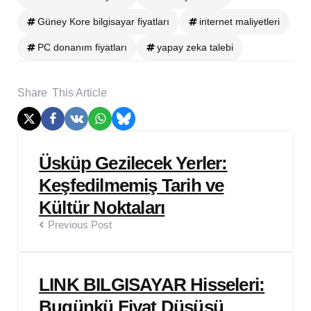
Güney Kore bilgisayar fiyatları
internet maliyetleri
PC donanım fiyatları
yapay zeka talebi
Share
This Article
Post
Üsküp Gezilecek Yerler:
navigation
Keşfedilmemiş Tarih ve
Kültür Noktaları
Previous Post
LINK BILGISAYAR Hisseleri:
Bugünkü Fiyat Düşüşü