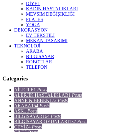
DİYET
KADIN HASTALIKLARI
MEVSİM DEĞİŞİKLİĞİ
PLATES
YOGA
DEKORASYON
EV TEKSTİLİ
MEKAN TASARIMI
TEKNOLOJİ
ARABA
BİLGİSAYAR
ROBOTLAR
TELEFON
Categories
AİLE İLE
1
Posts
ALERJİK HASTALIKLAR
1
Posts
ANNE & BEBEK
172
Posts
ARABA
154
Posts
AŞK
1
Posts
BİLGİSAYAR
164
Posts
BİLGİSAYAR OYUNLARI
137
Posts
ÇEYİZ
4
Posts