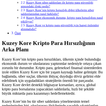
Kuzey Kore siber saldırıları ile kripto para güvenliği
arasındaki ilişki nedir?
Kuzey Kore’nin kripto hırsızlığı diğer ülkelerin siber
saldırılarından nasıl farklıdır?
Kuzey Kore ekonomik durumu, kripto para hırsızlığını nasıl
etkiliyor?
Kuzey Kore ve kripto para güvenliği için hangi önlemler
alınmalıdır?
Özet
Kuzey Kore Kripto Para Hırsızlığının
Arka Planı
Kuzey Kore’nin kripto para hırsızlıkları, ülkenin içinde bulunduğu
ekonomik durum ve uluslararası yaptırımlar nedeniyle ortaya çıkan
zorunlu bir durumdur. Kripto para, geleneksel finansal sistemlerden
izole edilen Kuzey Kore için bir yaşam kaynağı haline gelmiştir. Bu
bağlamda, siber suçlar, ülkenin ihtiyaç duyduğu döviz gelirini elde
edebilmek için uyguladıkları stratejilerin önemli bir parçasıdır.
Kuzey Kore devlet destekli bilgisayar korsanları, ayrıca, global
kripto para borsalarına yapacakları saldırılarla, hızlı bir şekilde
büyük miktarda para kazanmayı hedeflemektedir.
Kuzey Kore’nin bu tür siber saldırılara yönelmesinin temel
nedenlerinden biri, uluslararası ilişkilerinde yaşadığı sıkıntılardan