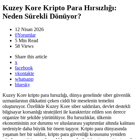
Kuzey Kore Kripto Para Hırsızlığı:
Neden Sürekli Dönüyor?
12 Nisan 2026
0
Yorumlar
5 Min
Read
58
Views
Share
this article
x
facebook
vkontakte
whatsapp
bluesky
Kuzey Kore kripto para hırsızlığı, dünya genelinde siber güvenlik
uzmanlarının dikkatini çeken ciddi bir meselenin temelini
oluşturuyor. Özellikle Kuzey Kore siber saldırıları, devlet destekli
bilgisayar korsanlığı stratejileri ile karakterize edilen son derece
organize bir şekilde yürütülüyor. Bu hırsızlıklar, ülkenin
ekonomisinin zor durumu ve uluslararası yaptırımlar altında kalması
nedeniyle daha büyük bir önem taşıyor. Kripto para dünyasında
yaşanan her bir saldırı, kripto para güvenliği konusunu yeniden