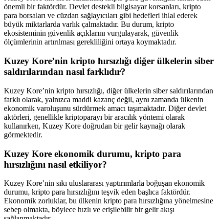
önemli bir faktördür. Devlet destekli bilgisayar korsanları, kripto
para borsaları ve cüzdan sağlayıcıları gibi hedefleri ihlal ederek
büyük miktarlarda varlık çalmaktadır. Bu durum, kripto
ekosisteminin güvenlik açıklarını vurgulayarak, güvenlik
ölçümlerinin artırılması gerekliliğini ortaya koymaktadır.
Kuzey Kore’nin kripto hırsızlığı diğer ülkelerin siber
saldırılarından nasıl farklıdır?
Kuzey Kore’nin kripto hırsızlığı, diğer ülkelerin siber saldırılarından
farklı olarak, yalnızca maddi kazanç değil, aynı zamanda ülkenin
ekonomik varoluşunu sürdürmek amacı taşımaktadır. Diğer devlet
aktörleri, genellikle kriptoparayı bir aracılık yöntemi olarak
kullanırken, Kuzey Kore doğrudan bir gelir kaynağı olarak
görmektedir.
Kuzey Kore ekonomik durumu, kripto para
hırsızlığını nasıl etkiliyor?
Kuzey Kore’nin sıkı uluslararası yaptırımlarla boğuşan ekonomik
durumu, kripto para hırsızlığını teşvik eden başlıca faktördür.
Ekonomik zorluklar, bu ülkenin kripto para hırsızlığına yönelmesine
sebep olmakta, böylece hızlı ve erişilebilir bir gelir akışı
sağlanmaktadır.