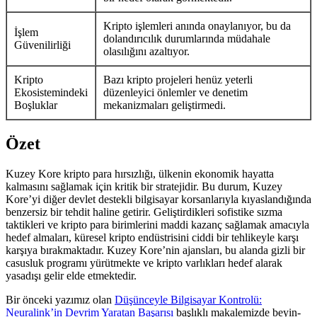
Kripto işlemleri anında onaylanıyor, bu da
İşlem
dolandırıcılık durumlarında müdahale
Güvenilirliği
olasılığını azaltıyor.
Kripto
Bazı kripto projeleri henüz yeterli
Ekosistemindeki
düzenleyici önlemler ve denetim
Boşluklar
mekanizmaları geliştirmedi.
Özet
Kuzey Kore kripto para hırsızlığı, ülkenin ekonomik hayatta
kalmasını sağlamak için kritik bir stratejidir. Bu durum, Kuzey
Kore’yi diğer devlet destekli bilgisayar korsanlarıyla kıyaslandığında
benzersiz bir tehdit haline getirir. Geliştirdikleri sofistike sızma
taktikleri ve kripto para birimlerini maddi kazanç sağlamak amacıyla
hedef almaları, küresel kripto endüstrisini ciddi bir tehlikeyle karşı
karşıya bırakmaktadır. Kuzey Kore’nin ajansları, bu alanda gizli bir
casusluk programı yürütmekte ve kripto varlıkları hedef alarak
yasadışı gelir elde etmektedir.
Bir önceki yazımız olan
Düşünceyle Bilgisayar Kontrolü:
Neuralink’in Devrim Yaratan Başarısı
başlıklı makalemizde beyin-