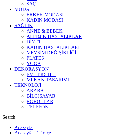
SAÇ
MODA
ERKEK MODASI
KADIN MODASI
SAĞLIK
ANNE & BEBEK
ALERJİK HASTALIKLAR
DİYET
KADIN HASTALIKLARI
MEVSİM DEĞİŞİKLİĞİ
PLATES
YOGA
DEKORASYON
EV TEKSTİLİ
MEKAN TASARIMI
TEKNOLOJİ
ARABA
BİLGİSAYAR
ROBOTLAR
TELEFON
Search
Anasayfa
Anasayfa – Türkçe