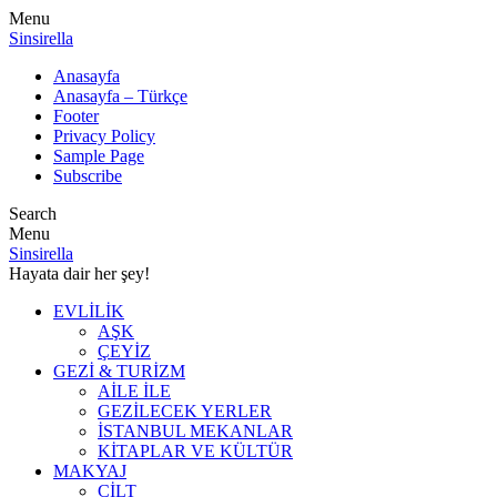
Menu
Sinsirella
Anasayfa
Anasayfa – Türkçe
Footer
Privacy Policy
Sample Page
Subscribe
Search
Menu
Sinsirella
Hayata dair her şey!
EVLİLİK
AŞK
ÇEYİZ
GEZİ & TURİZM
AİLE İLE
GEZİLECEK YERLER
İSTANBUL MEKANLAR
KİTAPLAR VE KÜLTÜR
MAKYAJ
CİLT