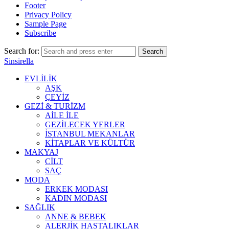
Footer
Privacy Policy
Sample Page
Subscribe
Search for:
Search
Sinsirella
EVLİLİK
AŞK
ÇEYİZ
GEZİ & TURİZM
AİLE İLE
GEZİLECEK YERLER
İSTANBUL MEKANLAR
KİTAPLAR VE KÜLTÜR
MAKYAJ
CİLT
SAÇ
MODA
ERKEK MODASI
KADIN MODASI
SAĞLIK
ANNE & BEBEK
ALERJİK HASTALIKLAR