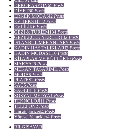
CİLT
5
Posts
DEKORASYON
65
Posts
DİYET
80
Posts
ERKEK MODASI
2
Posts
EV TEKSTİLİ
2
Posts
EVLİLİK
6
Posts
GEZİ & TURİZM
134
Posts
GEZİLECEK YERLER
132
Posts
İSTANBUL MEKANLAR
5
Posts
KADIN HASTALIKLARI
2
Posts
KADIN MODASI
110
Posts
KİTAPLAR VE KÜLTÜR
10
Posts
MAKYAJ
8
Posts
MEKAN TASARIMI
1
Posts
MODA
9
Posts
PLATES
2
Posts
SAÇ
5
Posts
SAĞLIK
18
Posts
SOSYAL MEDYA
1
Posts
TEKNOLOJİ
11
Posts
TELEFON
2
Posts
Uncategorized
4
Posts
Yöresel Yemekler
4
Posts
BİLGİSAYAR