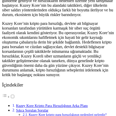
gündeme getiriyor ve hırsızlıkların nedenleri üzerine yeni tartışmalar
başlatıyor. Kuzey Kore’nin bu alandaki taktikleri, diğer ülkelerin
siber saldırı yöntemlerinden oldukça farklı bir boyutta ilerliyor ve bu
durum, ekosistem için büyük riskler barındırıyor.
Kuzey Kore’nin kripto para hırsızlığı, devlete ait bilgisayar
korsanları tarafından yürütülen karmaşık bir siber suç örgütü
faaliyeti olarak kendini gösteriyor. Bu operasyonlar, Kuzey Kore’nin
ekonomik sıkıntılarını hafifletmek için hayati bir gelir kaynağı
oluşturma çabalarıyla derin bir şekilde bağlantılı. Hedeflenen kripto
para borsaları ve cüzdan sağlayıcıları, devlet destekli bilgisayar
korsanlarının çeşitli taktiklerle istismarına uğramaktadır. Bu
hırsızlıklar, Kuzey Koreli siber uzmanların güçlü ve yenilikçi
taktikler geliştirmesine olanak tanırken, dünya genelinde kripto
güvenliğinin önemi daha da gün yüzüne çıkıyor. Kuzey Kore’nin
durumunu anlamak, kripto hırsızlığının sebeplerini irdelemek için
kritik bir başlangıç noktası sunuyor.
İçindekiler
Kuzey Kore Kripto Para Hırsızlığının Arka Planı
Sıkça Sorulan Sorular
Kuzey Kore kripto para hırsızlığının nedenleri nelerdir?