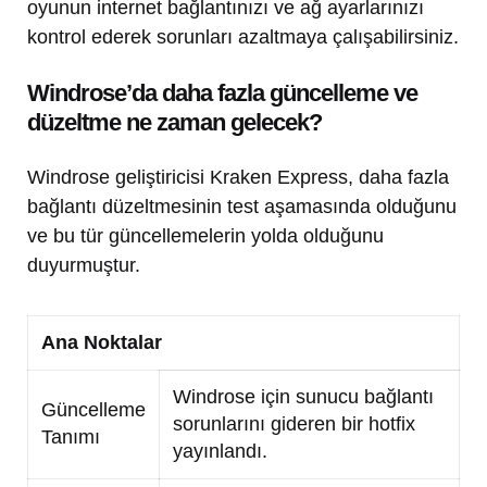
oyunun internet bağlantınızı ve ağ ayarlarınızı
kontrol ederek sorunları azaltmaya çalışabilirsiniz.
Windrose’da daha fazla güncelleme ve
düzeltme ne zaman gelecek?
Windrose geliştiricisi Kraken Express, daha fazla
bağlantı düzeltmesinin test aşamasında olduğunu
ve bu tür güncellemelerin yolda olduğunu
duyurmuştur.
Ana Noktalar
Windrose için sunucu bağlantı
Güncelleme
sorunlarını gideren bir hotfix
Tanımı
yayınlandı.