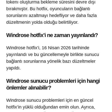
tokenı oluşturma bekleme süresini devre dışı
bırakmıştır. Bu hotfix, oyuncuların bağlantı
sorunlarını azaltmayı hedefliyor ve daha fazla
düzeltmenin yolda olduğu belirtiliyor.
Windrose hotfix’i ne zaman yayınlandı?
Windrose hotfix’i, 16 Nisan 2026 tarihinde
yayınlandı ve bu güncellemeyle birlikte sunucu
bağlantı sorunlarına yönelik bazı düzeltmeler
yapıldı.
Windrose sunucu problemleri için hangi
önlemler alınabilir?
Windrose sunucu problemleri için en güncel
hotfix’in yüklü olduğundan emin olun. Ayrıca,