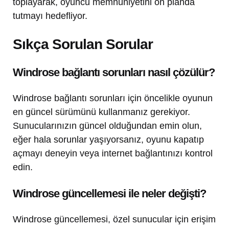
toplayarak, oyuncu memnuniyetini ön planda
tutmayı hedefliyor.
Sıkça Sorulan Sorular
Windrose bağlantı sorunları nasıl çözülür?
Windrose bağlantı sorunları için öncelikle oyunun
en güncel sürümünü kullanmanız gerekiyor.
Sunucularınızın güncel olduğundan emin olun,
eğer hala sorunlar yaşıyorsanız, oyunu kapatıp
açmayı deneyin veya internet bağlantınızı kontrol
edin.
Windrose güncellemesi ile neler değişti?
Windrose güncellemesi, özel sunucular için erişim