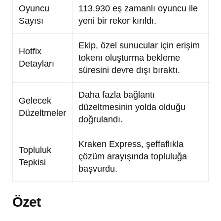
Oyuncu
113.930 eş zamanlı oyuncu ile
Sayısı
yeni bir rekor kırıldı.
Ekip, özel sunucular için erişim
Hotfix
tokenı oluşturma bekleme
Detayları
süresini devre dışı bıraktı.
Daha fazla bağlantı
Gelecek
düzeltmesinin yolda olduğu
Düzeltmeler
doğrulandı.
Kraken Express, şeffaflıkla
Topluluk
çözüm arayışında topluluğa
Tepkisi
başvurdu.
Özet