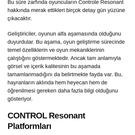
Bu süre zarfında oyuncuların Controle Resonant
hakkında merak ettikleri birçok detay gün yüzüne
çıkacaktır.
Geliştiriciler, oyunun alfa aşamasında olduğunu
duyurdular. Bu aşama, oyun geliştirme sürecinde
temel özelliklerin ve oyun mekaniklerinin
çalıştığını göstermektedir. Ancak tam anlamıyla
görsel ve içerik kalitesinin bu aşamada
tamamlanmadığını da belirtmekte fayda var. Bu,
hayranların aklında hem heyecan hem de
öğrenilmesi gereken daha fazla bilgi olduğunu
gösteriyor.
CONTROL Resonant
Platformları