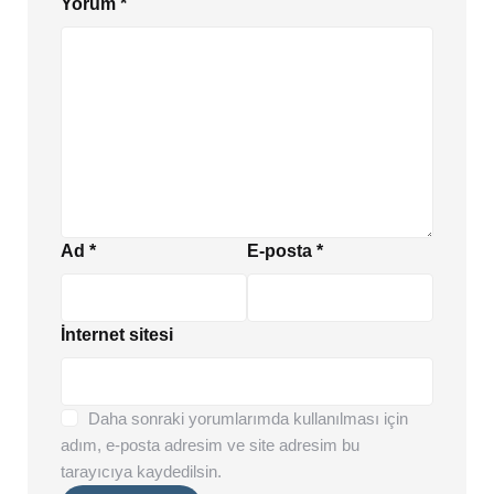
Yorum
*
Ad
*
E-posta
*
İnternet sitesi
Daha sonraki yorumlarımda kullanılması için
adım, e-posta adresim ve site adresim bu
tarayıcıya kaydedilsin.