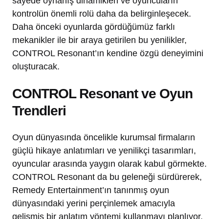
sayede oynanış dinamikleri ve oyuncuların
kontrolün önemli rolü daha da belirginleşecek.
Daha önceki oyunlarda gördüğümüz farklı
mekanikler ile bir araya getirilen bu yenilikler,
CONTROL Resonant’ın kendine özgü deneyimini
oluşturacak.
CONTROL Resonant ve Oyun
Trendleri
Oyun dünyasında öncelikle kurumsal firmaların
güçlü hikaye anlatımları ve yenilikçi tasarımları,
oyuncular arasında yaygın olarak kabul görmekte.
CONTROL Resonant da bu geleneği sürdürerek,
Remedy Entertainment’ın tanınmış oyun
dünyasındaki yerini perçinlemek amacıyla
gelişmiş bir anlatım yöntemi kullanmayı planlıyor.