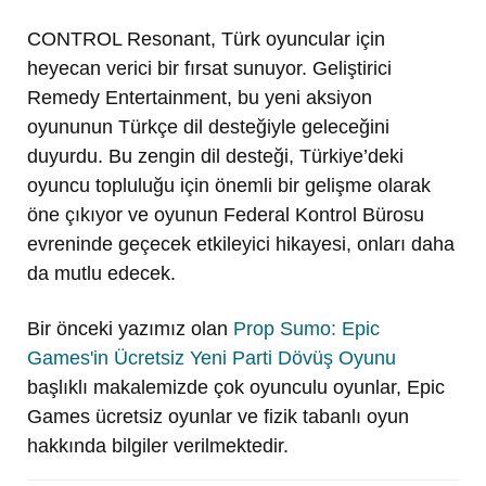
CONTROL Resonant, Türk oyuncular için
heyecan verici bir fırsat sunuyor. Geliştirici
Remedy Entertainment, bu yeni aksiyon
oyununun Türkçe dil desteğiyle geleceğini
duyurdu. Bu zengin dil desteği, Türkiye’deki
oyuncu topluluğu için önemli bir gelişme olarak
öne çıkıyor ve oyunun Federal Kontrol Bürosu
evreninde geçecek etkileyici hikayesi, onları daha
da mutlu edecek.
Bir önceki yazımız olan
Prop Sumo: Epic
Games'in Ücretsiz Yeni Parti Dövüş Oyunu
başlıklı makalemizde çok oyunculu oyunlar, Epic
Games ücretsiz oyunlar ve fizik tabanlı oyun
hakkında bilgiler verilmektedir.