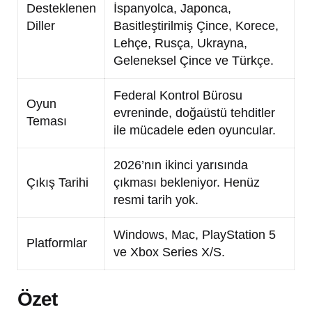
Desteklenen
İspanyolca, Japonca,
Diller
Basitleştirilmiş Çince, Korece,
Lehçe, Rusça, Ukrayna,
Geleneksel Çince ve Türkçe.
Federal Kontrol Bürosu
Oyun
evreninde, doğaüstü tehditler
Teması
ile mücadele eden oyuncular.
2026’nın ikinci yarısında
Çıkış Tarihi
çıkması bekleniyor. Henüz
resmi tarih yok.
Windows, Mac, PlayStation 5
Platformlar
ve Xbox Series X/S.
Özet