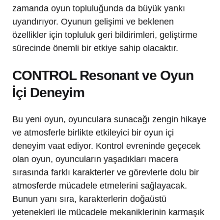
zamanda oyun topluluğunda da büyük yankı
uyandırıyor. Oyunun gelişimi ve beklenen
özellikler için topluluk geri bildirimleri, geliştirme
sürecinde önemli bir etkiye sahip olacaktır.
CONTROL Resonant ve Oyun
İçi Deneyim
Bu yeni oyun, oyunculara sunacağı zengin hikaye
ve atmosferle birlikte etkileyici bir oyun içi
deneyim vaat ediyor. Kontrol evreninde geçecek
olan oyun, oyuncuların yaşadıkları macera
sırasında farklı karakterler ve görevlerle dolu bir
atmosferde mücadele etmelerini sağlayacak.
Bunun yanı sıra, karakterlerin doğaüstü
yetenekleri ile mücadele mekaniklerinin karmaşık