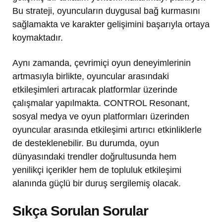
Bu strateji, oyuncuların duygusal bağ kurmasını
sağlamakta ve karakter gelişimini başarıyla ortaya
koymaktadır.
Aynı zamanda, çevrimiçi oyun deneyimlerinin
artmasıyla birlikte, oyuncular arasındaki
etkileşimleri artıracak platformlar üzerinde
çalışmalar yapılmakta. CONTROL Resonant,
sosyal medya ve oyun platformları üzerinden
oyuncular arasında etkileşimi artırıcı etkinliklerle
de desteklenebilir. Bu durumda, oyun
dünyasındaki trendler doğrultusunda hem
yenilikçi içerikler hem de topluluk etkileşimi
alanında güçlü bir duruş sergilemiş olacak.
Sıkça Sorulan Sorular