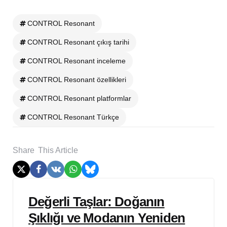
CONTROL Resonant
CONTROL Resonant çıkış tarihi
CONTROL Resonant inceleme
CONTROL Resonant özellikleri
CONTROL Resonant platformlar
CONTROL Resonant Türkçe
Share
This Article
Post
Değerli Taşlar: Doğanın
navigation
Şıklığı ve Modanın Yeniden