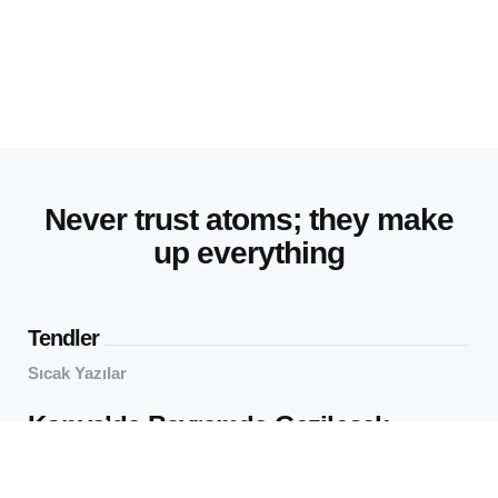
Never trust atoms; they make
up everything
Tendler
Sıcak Yazılar
Konya’da Bayramda Gezilecek
Yerler: Sakin Şehirde Neler Var?
64
Views