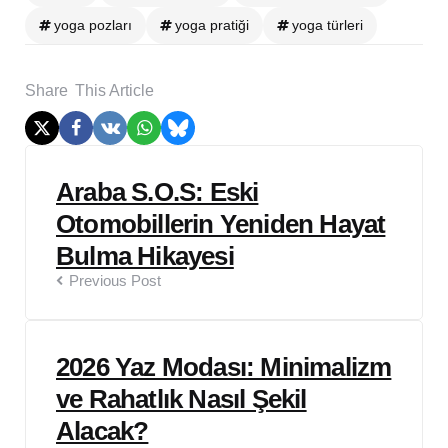
yoga pozları
yoga pratiği
yoga türleri
Share
This Article
Post
Araba S.O.S: Eski
navigation
Otomobillerin Yeniden Hayat
Bulma Hikayesi
Previous Post
2026 Yaz Modası: Minimalizm
ve Rahatlık Nasıl Şekil
Alacak?