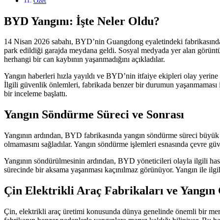
Özet
BYD Yangını: İşte Neler Oldu?
14 Nisan 2026 sabahı, BYD’nin Guangdong eyaletindeki fabrikasında h
park edildiği garajda meydana geldi. Sosyal medyada yer alan görüntüler
herhangi bir can kaybının yaşanmadığını açıkladılar.
Yangın haberleri hızla yayıldı ve BYD’nin itfaiye ekipleri olay yerin
İlgili güvenlik önlemleri, fabrikada benzer bir durumun yaşanmaması içi
bir inceleme başlattı.
Yangın Söndürme Süreci ve Sonrası
Yangının ardından, BYD fabrikasında yangın söndürme süreci büyük bir t
olmamasını sağladılar. Yangın söndürme işlemleri esnasında çevre güv
Yangının söndürülmesinin ardından, BYD yöneticileri olayla ilgili hasar
sürecinde bir aksama yaşanması kaçınılmaz görünüyor. Yangın ile ilgil
Çin Elektrikli Araç Fabrikaları ve Yangın
Çin, elektrikli araç üretimi konusunda dünya genelinde önemli bir merke