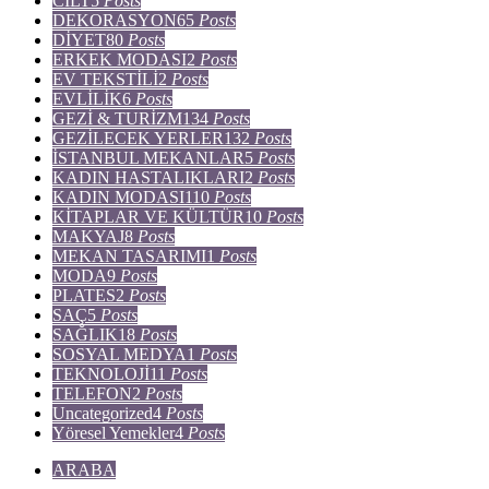
CİLT
5
Posts
DEKORASYON
65
Posts
DİYET
80
Posts
ERKEK MODASI
2
Posts
EV TEKSTİLİ
2
Posts
EVLİLİK
6
Posts
GEZİ & TURİZM
134
Posts
GEZİLECEK YERLER
132
Posts
İSTANBUL MEKANLAR
5
Posts
KADIN HASTALIKLARI
2
Posts
KADIN MODASI
110
Posts
KİTAPLAR VE KÜLTÜR
10
Posts
MAKYAJ
8
Posts
MEKAN TASARIMI
1
Posts
MODA
9
Posts
PLATES
2
Posts
SAÇ
5
Posts
SAĞLIK
18
Posts
SOSYAL MEDYA
1
Posts
TEKNOLOJİ
11
Posts
TELEFON
2
Posts
Uncategorized
4
Posts
Yöresel Yemekler
4
Posts
ARABA