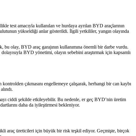
ikle test amacıyla kullanılan ve hurdaya ayrılan BYD araçlarının
tunun yükseldiği anlar gösterildi. İlgili yetkililer, yangın olayında
ak, bu olay, BYD araç garajının kullanımına önemli bir darbe vurdu.
ir, dolayısıyla BYD yönetimi, olayın sebebini araştırmak için kapsamlı
in kontrolden çıkmasını engellemeye çalışarak, herhangi bir can kaybı
alındı.
rmayı ciddi şekilde etkileyebilir. Bu nedenle, er geç BYD’nin üretim
rtlarını daha da iyileştirmesi bekleniyor.
i araç üreticileri için büyük bir risk teşkil ediyor. Geçmişte, birçok