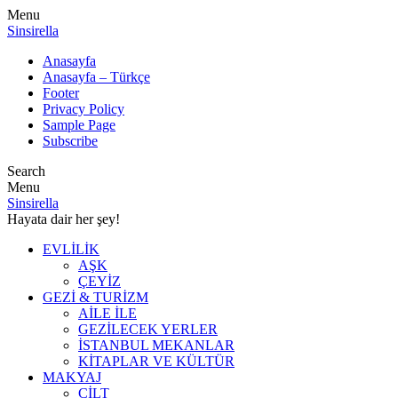
Menu
Sinsirella
Anasayfa
Anasayfa – Türkçe
Footer
Privacy Policy
Sample Page
Subscribe
Search
Menu
Sinsirella
Hayata dair her şey!
EVLİLİK
AŞK
ÇEYİZ
GEZİ & TURİZM
AİLE İLE
GEZİLECEK YERLER
İSTANBUL MEKANLAR
KİTAPLAR VE KÜLTÜR
MAKYAJ
CİLT