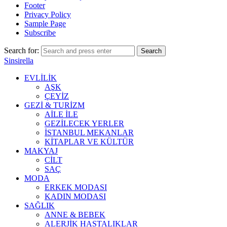
Footer
Privacy Policy
Sample Page
Subscribe
Search for:
Search
Sinsirella
EVLİLİK
AŞK
ÇEYİZ
GEZİ & TURİZM
AİLE İLE
GEZİLECEK YERLER
İSTANBUL MEKANLAR
KİTAPLAR VE KÜLTÜR
MAKYAJ
CİLT
SAÇ
MODA
ERKEK MODASI
KADIN MODASI
SAĞLIK
ANNE & BEBEK
ALERJİK HASTALIKLAR