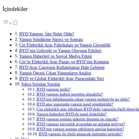
İçindekiler
BYD Yangını: İşte Neler Oldu?
Yangın Söndürme Süreci ve Sonrası
Çin Elektrikli Araç Fabrikaları ve Yangın Güvenliği
BYD’nin Geleceği ve Yangın Olayının Etkileri
Yangın Haberleri ve Sosyal Medya Etkisi
Çin’in Elektrikli Araç Pazarı ve BYD’nin Konumu
BYD Araç Garajının Kullanılamaz Hale Gelmesi
Yangın Öncesi Çıkan Yangınların Analizi
BYD ve Global Elektrikli Araç Pazarındaki Yeri
Sıkça Sorulan Sorular
BYD yangını nedir?
BYD yangını haberi nereden alınabilir?
BYD’nin fabrikasında çıkan yangın nedeniyle ne oldu?
BYD araç garajında yangın nasıl söndürüldü?
Çin elektrikli araç fabrikası BYD’deki yangınla ilgili detayla
Yangın haberleri BYD ile nasıl ilişkilidir?
BYD yangını sonrası şirketin durumu ne olacak?
BYD yangını güvenlik açısından ne anlama geliyor?
BYD’nin yangın sonrası etkilenen araçlar hangileri?
BYD yangını ile ilgili alınacak önlemler nelerdir?