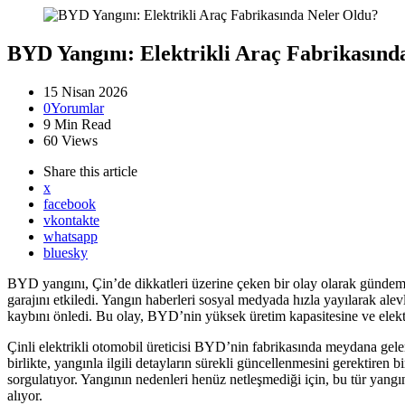
BYD Yangını: Elektrikli Araç Fabrikasınd
15 Nisan 2026
0
Yorumlar
9 Min
Read
60
Views
Share
this article
x
facebook
vkontakte
whatsapp
bluesky
BYD yangını, Çin’de dikkatleri üzerine çeken bir olay olarak gündeme 
garajını etkiledi. Yangın haberleri sosyal medyada hızla yayılarak alev
kaybını önledi. Bu olay, BYD’nin yüksek üretim kapasitesine ve elektri
Çinli elektrikli otomobil üreticisi BYD’nin fabrikasında meydana gelen
birlikte, yangınla ilgili detayların sürekli güncellenmesini gerektiren 
sorgulatıyor. Yangının nedenleri henüz netleşmediği için, bu tür yangın
alıyor.