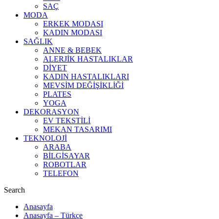
SAÇ
MODA
ERKEK MODASI
KADIN MODASI
SAĞLIK
ANNE & BEBEK
ALERJİK HASTALIKLAR
DİYET
KADIN HASTALIKLARI
MEVSİM DEĞİŞİKLİĞİ
PLATES
YOGA
DEKORASYON
EV TEKSTİLİ
MEKAN TASARIMI
TEKNOLOJİ
ARABA
BİLGİSAYAR
ROBOTLAR
TELEFON
Search
Anasayfa
Anasayfa – Türkçe