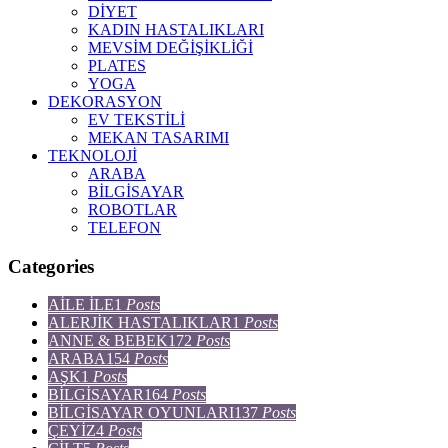
DİYET
KADIN HASTALIKLARI
MEVSİM DEĞİŞİKLİĞİ
PLATES
YOGA
DEKORASYON
EV TEKSTİLİ
MEKAN TASARIMI
TEKNOLOJİ
ARABA
BİLGİSAYAR
ROBOTLAR
TELEFON
Categories
AİLE İLE
1
Posts
ALERJİK HASTALIKLAR
1
Posts
ANNE & BEBEK
172
Posts
ARABA
154
Posts
AŞK
1
Posts
BİLGİSAYAR
164
Posts
BİLGİSAYAR OYUNLARI
137
Posts
ÇEYİZ
4
Posts