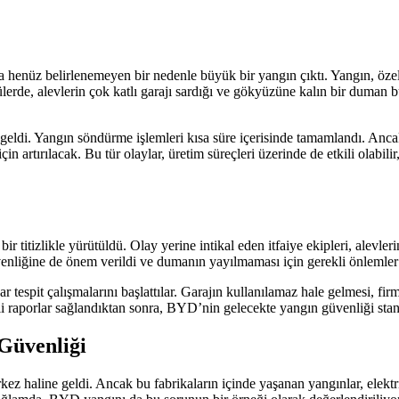
enüz belirlenemeyen bir nedenle büyük bir yangın çıktı. Yangın, özell
de, alevlerin çok katlı garajı sardığı ve gökyüzüne kalın bir duman bulu
e geldi. Yangın söndürme işlemleri kısa süre içerisinde tamamlandı. Anc
n artırılacak. Bu tür olaylar, üretim süreçleri üzerinde de etkili olabil
itizlikle yürütüldü. Olay yerine intikal eden itfaiye ekipleri, alevler
enliğine de önem verildi ve dumanın yayılmaması için gerekli önlemler 
 tespit çalışmalarını başlattılar. Garajın kullanılamaz hale gelmesi, fi
i raporlar sağlandıktan sonra, BYD’nin gelecekte yangın güvenliği standa
 Güvenliği
z haline geldi. Ancak bu fabrikaların içinde yaşanan yangınlar, elektrikl