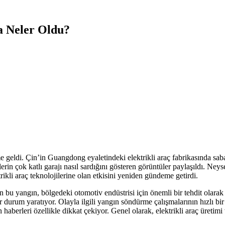
a Neler Oldu?
geldi. Çin’in Guangdong eyaletindeki elektrikli araç fabrikasında saba
lerin çok katlı garajı nasıl sardığını gösteren görüntüler paylaşıldı. Ne
kli araç teknolojilerine olan etkisini yeniden gündeme getirdi.
 bu yangın, bölgedeki otomotiv endüstrisi için önemli bir tehdit olarak
bir durum yaratıyor. Olayla ilgili yangın söndürme çalışmalarının hızlı bi
 haberleri özellikle dikkat çekiyor. Genel olarak, elektrikli araç üretimi