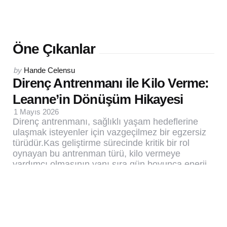
Öne Çıkanlar
Posted
by
Hande Celensu
by
Direnç Antrenmanı ile Kilo Verme:
Leanne’in Dönüşüm Hikayesi
1 Mayıs 2026
Direnç antrenmanı, sağlıklı yaşam hedeflerine
ulaşmak isteyenler için vazgeçilmez bir egzersiz
türüdür.Kas geliştirme sürecinde kritik bir rol
oynayan bu antrenman türü, kilo vermeye
yardımcı olmasının yanı sıra gün boyunca enerji
seviyelerini de artırır.
0
5 Min
44
DİYET