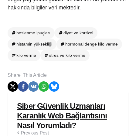
hakkında bilgiler verilmektedir.
beslenme ipuçları
diyet ve kortizol
histamin yüksekliği
hormonal denge kilo verme
kilo verme
stres ve kilo verme
Share
This Article
Post
Siber Güvenlik Uzmanları
navigation
Karanlık Web Bağlantısını
Nasıl Yorumladı?
Previous Post