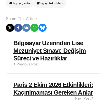
tığ işi çanta
tığ işi teknikleri
Share
This Article
Post
Bilgisayar Üzerinden Lise
navigation
Mezuniyet Sınavı: Değişim
Süreci ve Hazırlıklar
Previous Post
Paris 2 Ekim 2026 Etkinlikleri:
Kaçırılmaması Gereken Anlar
Next Post