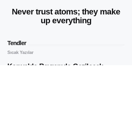
Never trust atoms; they make
up everything
Tendler
Sıcak Yazılar
Konya’da Bayramda Gezilecek
Yerler: Sakin Şehirde Neler Var?
64
Views
virtualOS Müzesi: Eski
Bilgisayarları Yüzlerce Yıl Önce
İncele
65
Views
Editörün Seçtikleri