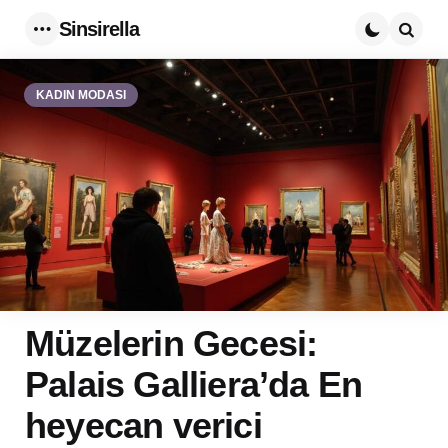
Sinsirella
Menu
Searc
KADIN MODASI
Müzelerin Gecesi:
Palais Galliera’da En
heyecan verici