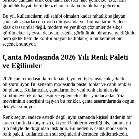
gündelik hayatı hem de özel anları daha pratik hale getiriyor.
Bu yıl, kullanıcıların stil sahibi olmaları kadar rahatlık sağlayan
çanta aksesuarları da moda dünyasında yer bulmaktadır. Sadece
klasik tasarımlar değil, modern ve yenilikçi çözümler de sıkça
görülmekte. İşlevsel detaylar, estetik görünümle bir araya geldiğinde,
hem şıklık hem de konfor arayan kadınlar için mükemmel bir
seçenek sunuyor.
Çanta Modasında 2026 Yılı Renk Paleti
ve Eğilimler
2026 çanta modasında renk paleti, yılı en iyi yansıtacak şekilde
oluşturuluyor. Bu senenin modasında pastel tonlar ve canlı renkler
ön planda. Kullanıcılar, çantalarını bu yeni renk akımlarıyla
kombinleyerek daha cesur ve eğlenceli stiller yaratacaklar. Yaz
mevsiminin enerjisini taşıyan bu renkler, çanta tasarımlarında özgün
detaylar sunuyor.
Renk seçimi sadece estetik değil, aynı zamanda kişisel ifadenin bir
aracı olarak da karşımıza çıkıyor. Renklerin verdiği his, kadınların
ruh haliyle de doğrudan ilişkilidir. Bu nedenle, çanta modasında
renk paleti, kullanıcıların stil seçimlerini derinden etkilemektedir.