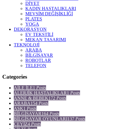
DİYET
KADIN HASTALIKLARI
MEVSİM DEĞİŞİKLİĞİ
PLATES
YOGA
DEKORASYON
EV TEKSTİLİ
MEKAN TASARIMI
TEKNOLOJİ
ARABA
BİLGİSAYAR
ROBOTLAR
TELEFON
Categories
AİLE İLE
1
Posts
ALERJİK HASTALIKLAR
1
Posts
ANNE & BEBEK
172
Posts
ARABA
154
Posts
AŞK
1
Posts
BİLGİSAYAR
164
Posts
BİLGİSAYAR OYUNLARI
137
Posts
ÇEYİZ
4
Posts