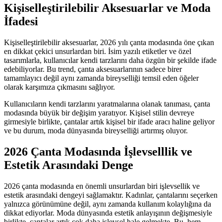
Kişiselleştirilebilir Aksesuarlar ve Moda
İfadesi
Kişiselleştirilebilir aksesuarlar, 2026 yılı çanta modasında öne çıkan
en dikkat çekici unsurlardan biri. İsim yazılı etiketler ve özel
tasarımlarla, kullanıcılar kendi tarzlarını daha özgün bir şekilde ifade
edebiliyorlar. Bu trend, çanta aksesuarlarının sadece birer
tamamlayıcı değil aynı zamanda bireyselliği temsil eden öğeler
olarak karşımıza çıkmasını sağlıyor.
Kullanıcıların kendi tarzlarını yaratmalarına olanak tanıması, çanta
modasında büyük bir değişim yaratıyor. Kişisel stilin devreye
girmesiyle birlikte, çantalar artık kişisel bir ifade aracı haline geliyor
ve bu durum, moda dünyasında bireyselliği artırmış oluyor.
2026 Çanta Modasında İşlevselllik ve
Estetik Arasındaki Denge
2026 çanta modasında en önemli unsurlardan biri işlevsellik ve
estetik arasındaki dengeyi sağlamaktır. Kadınlar, çantalarını seçerken
yalnızca görünümüne değil, aynı zamanda kullanım kolaylığına da
dikkat ediyorlar. Moda dünyasında estetik anlayışının değişmesiyle
birlikte, çantalar artık çok daha işlevsel hale gelmekte. Bu, hem