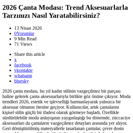
2026 Çanta Modası: Trend Aksesuarlarla
Tarzınızı Nasıl Yaratabilirsiniz?
13 Nisan 2026
0
Yorumlar
9 Min
Read
71
Views
Share
this article
x
facebook
vkontakte
whatsapp
bluesky
2026 çanta modası, bu yıl kadın stilinin vazgeçilmez bir parçası
haline gelerek çanta aksesuarlarıyla birlikte göz önüne çıkıyor. Moda
trendleri 2026, estetik ve işlevselliği harmanlayarak yalnızca bir
aksesuar olmanın ötesine geçiyor. Kullanıcılar, artık çantalarını
kişisel stilin güçlü bir ifadesi olarak görmeye başladı. Özellikle
sürdürülebilir moda anlayışının yaygınlaştığı bu dönemde, züccaciye
aksesuarları da çantaların vazgeçilmez detayları arasında yer alıyor.
Geri dönüştürülmüş materyallerle tasarlanan çantalar, çevre dostu