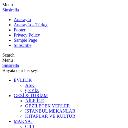
Menu
Sinsirella
Anasayfa
Anasayfa – Türkçe
Footer
Privacy Policy
Sample Page
Subscribe
Search
Menu
Sinsirella
Hayata dair her şey!
EVLİLİK
AŞK
ÇEYİZ
GEZİ & TURİZM
AİLE İLE
GEZİLECEK YERLER
İSTANBUL MEKANLAR
KİTAPLAR VE KÜLTÜR
MAKYAJ
CİLT