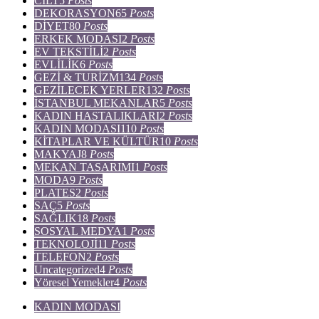
CİLT
5
Posts
DEKORASYON
65
Posts
DİYET
80
Posts
ERKEK MODASI
2
Posts
EV TEKSTİLİ
2
Posts
EVLİLİK
6
Posts
GEZİ & TURİZM
134
Posts
GEZİLECEK YERLER
132
Posts
İSTANBUL MEKANLAR
5
Posts
KADIN HASTALIKLARI
2
Posts
KADIN MODASI
110
Posts
KİTAPLAR VE KÜLTÜR
10
Posts
MAKYAJ
8
Posts
MEKAN TASARIMI
1
Posts
MODA
9
Posts
PLATES
2
Posts
SAÇ
5
Posts
SAĞLIK
18
Posts
SOSYAL MEDYA
1
Posts
TEKNOLOJİ
11
Posts
TELEFON
2
Posts
Uncategorized
4
Posts
Yöresel Yemekler
4
Posts
KADIN MODASI