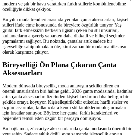
modern ve şık bir hava yaratırken farklı stillerle kombinlenebilme
özelliğiyle dikkat çekiyor.
Bu yılın moda trendleri arasında yer alan çanta aksesuarları, kişisel
stilleri ifade etme konusunda da bireylere özgürlük tanıyor. Yaş
grubu fark etmeksizin herkesin ilgisini çeken bu stil unsurları,
kullanıcıların alışveriş yaparken daha dikkatli ve bilinçli seçimler
yapmalarını sağlıyor. Bu noktada, çantalar artık sadece bir
işlevselliğe sahip olmaktan öte, kimi zaman bir moda manifestosu
olarak karşımıza çıkıyor.
Bireyselliği Ön Plana Çıkaran Çanta
Aksesuarları
Modern dünyada bireysellik, moda anlayışını şekillendiren en
önemli unsurlardan biri haline geldi. 2026 çanta modasında, kadınlar
artık çanta aksesuarları üzerinden kişisel tarzlarını daha belirgin bir
şekilde ortaya koyuyor. Kişiselleştirilebilir etiketler, harfli süsler ve
özgün tasarımlar, kullanıcılara kendi stil kimliklerini oluşturmaları
için fırsatlar sunuyor. Böylece her çanta, farklı karakterleri ve
beğenileri temsil eden özgün bir parçaya dönüşüyor.
Bu bağlamda, züccaciye aksesuarları da çanta modasında önemli bir
yere sahip. Sadece şıklık değil, aynı zamanda işlevsellik arayan