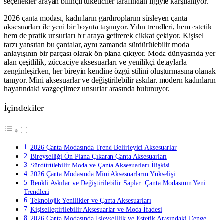
seçenekler arayan bilinçli tüketiciler tarafından ilgiyle karşılanıyor.
2026 çanta modası, kadınların gardıroplarını süsleyen çanta
aksesuarları ile yeni bir boyuta taşınıyor. Yılın trendleri, hem estetik
hem de pratik unsurları bir araya getirerek dikkat çekiyor. Kişisel
tarzı yansıtan bu çantalar, aynı zamanda sürdürülebilir moda
anlayışının bir parçası olarak ön plana çıkıyor. Moda dünyasında yer
alan çeşitlilik, züccaciye aksesuarları ve yenilikçi detaylarla
zenginleşirken, her bireyin kendine özgü stilini oluşturmasına olanak
tanıyor. Mini aksesuarlar ve değiştirilebilir askılar, modern kadınların
hayatındaki vazgeçilmez unsurlar arasında bulunuyor.
İçindekiler
2026 Çanta Modasında Trend Belirleyici Aksesuarlar
Bireyselliği Ön Plana Çıkaran Çanta Aksesuarları
Sürdürülebilir Moda ve Çanta Aksesuarları İlişkisi
2026 Çanta Modasında Mini Aksesuarların Yükselişi
Renkli Askılar ve Değiştirilebilir Saplar: Çanta Modasının Yeni
Trendleri
Teknolojik Yenilikler ve Çanta Aksesuarları
Kişiselleştirilebilir Aksesuarlar ve Moda İfadesi
2026 Çanta Modasında İşlevselllik ve Estetik Arasındaki Denge