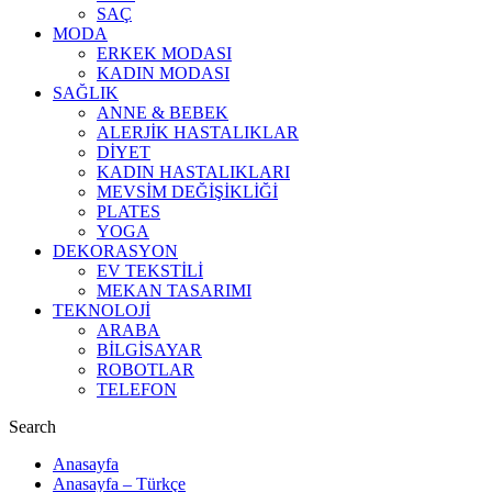
SAÇ
MODA
ERKEK MODASI
KADIN MODASI
SAĞLIK
ANNE & BEBEK
ALERJİK HASTALIKLAR
DİYET
KADIN HASTALIKLARI
MEVSİM DEĞİŞİKLİĞİ
PLATES
YOGA
DEKORASYON
EV TEKSTİLİ
MEKAN TASARIMI
TEKNOLOJİ
ARABA
BİLGİSAYAR
ROBOTLAR
TELEFON
Search
Anasayfa
Anasayfa – Türkçe