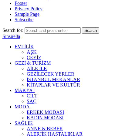
Footer
Privacy Policy
Sample Page
Subscribe
Search for:
Search
Sinsirella
EVLİLİK
AŞK
ÇEYİZ
GEZİ & TURİZM
AİLE İLE
GEZİLECEK YERLER
İSTANBUL MEKANLAR
KİTAPLAR VE KÜLTÜR
MAKYAJ
CİLT
SAÇ
MODA
ERKEK MODASI
KADIN MODASI
SAĞLIK
ANNE & BEBEK
ALERJİK HASTALIKLAR