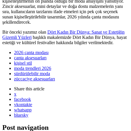
kişiselleştirmenin ön planda olduğu bir moda anlayışını yansıtıyor.
Zincir aksesuarlar, mini detaylar ve doğa dostu malzemelerin yanı
sıra, kullanıcıların tarzlarını ifade etmeleri için pek çok seçenek
sunan kişiselleştirilebilir tasarımlar, 2026 yılında çanta modasını
şekillendirecek.
Bir önceki yazımız olan
Dört Kadın Bir Dünya: Sanat ve Estetiğin
Gizemli Yüzleri
başlıklı makalemizde Dört Kadın Bir Dünya, hayat
estetiği ve kültürel festivaller hakkında bilgiler verilmektedir.
2026 çanta modası
çanta aksesuarları
kişisel stil
moda trendleri 2026
sürdürülebilir moda
züccaciye aksesuarları
Share
this article
x
facebook
vkontakte
whatsapp
bluesky
Post navigation