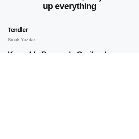
up everything
Tendler
Sıcak Yazılar
Konya’da Bayramda Gezilecek
Yerler: Sakin Şehirde Neler Var?
63
Views
virtualOS Müzesi: Eski
Bilgisayarları Yüzlerce Yıl Önce
İncele
65
Views
Editörün Seçtikleri
Saçta Çiçek Takma Geleneği:
Quanzhou’nun Gizemli Kültürü
11 Min
Read