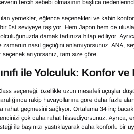
everin tercih sebebi olmasının başlıca nedenlerinde
lan yemekler, eğlence seçenekleri ve kabin konfor
bir üst seviyeye taşıyor. Hem Japon hem de ulusl
olculuğunuzda damak tadınıza hitap ediliyor. Ayrıca
e zamanın nasıl geçtiğini anlamıyorsunuz. ANA, sey
ir seçenek arıyorsanız, tam size göre.
ıfı ile Yolculuk: Konfor ve 
ss seçeneği, özellikle uzun mesafeli uçuşlar düş
 aralığında rakip havayollarına göre daha fazla al
a rahat geçmesini sağlıyor. Ortalama 34 inç bacak
kendinizi çok daha rahat hissediyorsunuz. Ayrıca, 
teği ile başınızı yastıklayarak daha konforlu bir uy