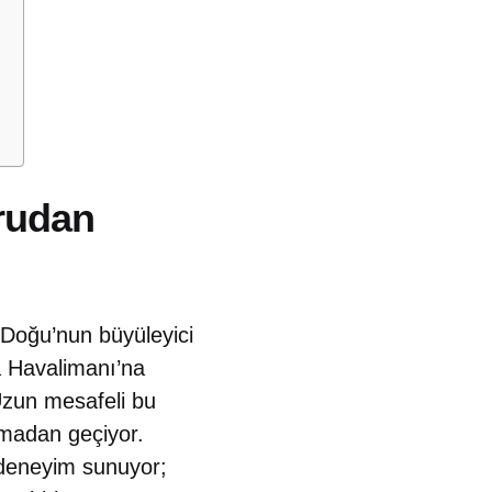
rudan
 Doğu’nun büyüleyici
a Havalimanı’na
 Uzun mesafeli bu
lmadan geçiyor.
 deneyim sunuyor;