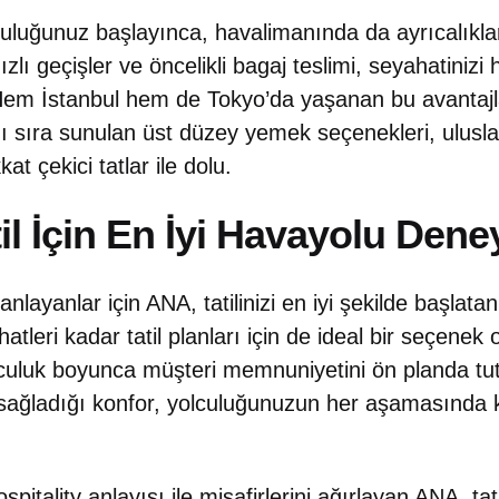
uluğunuz başlayınca, havalimanında da ayrıcalıkla
ızlı geçişler ve öncelikli bagaj teslimi, seyahatinizi h
 Hem İstanbul hem de Tokyo’da yaşanan bu avantajla
ı sıra sunulan üst düzey yemek seçenekleri, uluslar
at çekici tatlar ile dolu.
il İçin En İyi Havayolu Dene
nlayanlar için ANA, tatilinizi en iyi şekilde başlata
hatleri kadar tatil planları için de ideal bir seçene
culuk boyunca müşteri memnuniyetini ön planda tu
sağladığı konfor, yolculuğunuzun her aşamasında k
pitality anlayışı ile misafirlerini ağırlayan ANA, tat