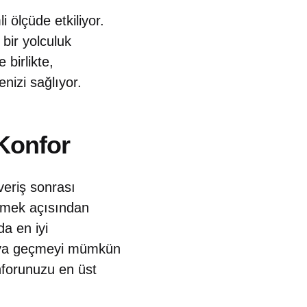
 ölçüde etkiliyor.
 bir yolculuk
 birlikte,
nizi sağlıyor.
Konfor
eriş sonrası
irmek açısından
da en iyi
kuya geçmeyi mümkün
nforunuzu en üst