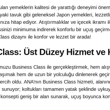
an yemeklerin kalitesi de yarattığı deneyimi önemli
yaki tavuk gibi geleneksel Japon yemekleri, lezzetli
za hitap ediyor. Atıştırmalıklar ve içecek ikramı ile
issinizi minimuma indirerek konforlu bir uçuş geçirme
ss dizaynı ile konfor ve lezzet bir arada!
lass: Üst Düzey Hizmet ve 
uzu Business Class ile gerçekleştirmek, hem alışv
taşımak hem de uzun bir yolculuğu dinlenerek geç
 tercih oldu. ANA’nın Business Class hizmeti, alanın
ni sunuyor; koltukları tamamen yatak şeklinde uy
 konsepti geniş bir alan sunarak, uçuş boyunca ko