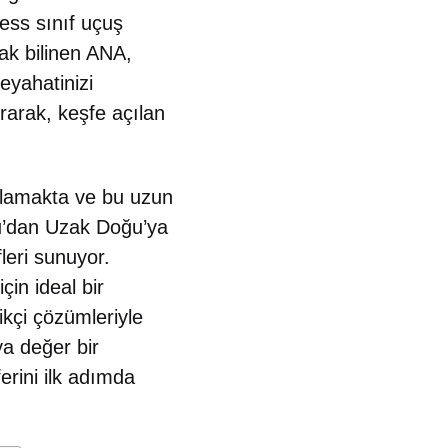
ess sınıf uçuş
arak bilinen ANA,
eyahatinizi
ırarak, keşfe açılan
aşlamakta ve bu uzun
lu’dan Uzak Doğu’ya
fleri sunuyor.
in ideal bir
ikçi çözümleriyle
aya değer bir
rini ilk adımda