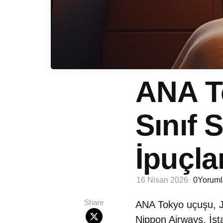
ANA T
Sınıf 
İpuçla
16 Nisan 2026
0
Yoruml
Share
ANA Tokyo uçuşu, Jap
Nippon Airways, İsta