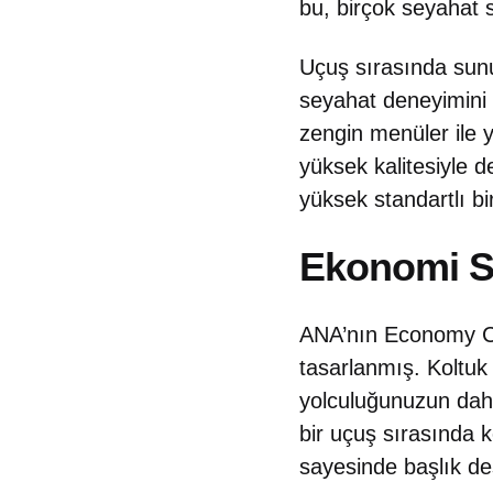
bu, birçok seyahat s
Uçuş sırasında sunu
seyahat deneyimini 
zengin menüler ile y
yüksek kalitesiyle d
yüksek standartlı b
Ekonomi Sın
ANA’nın Economy Cla
tasarlanmış. Koltuk
yolculuğunuzun dah
bir uçuş sırasında 
sayesinde başlık des