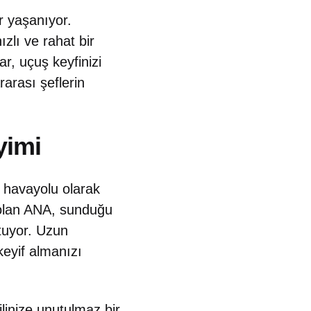
r yaşanıyor.
ızlı ve rahat bir
r, uçuş keyfinizi
arası şeflerin
yimi
n havayolu olarak
k olan ANA, sunduğu
tuyor. Uzun
eyif almanızı
ilinize unutulmaz bir