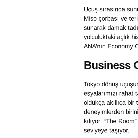
Uçuş sırasında sunul
Miso çorbası ve teri
sunarak damak tadını
yolculuktaki açlık h
ANA’nın Economy Cla
Business C
Tokyo dönüş uçuşum
eşyalarımızı rahat 
oldukça akıllıca bir
deneyimlerden biri
kılıyor. “The Room”
seviyeye taşıyor.