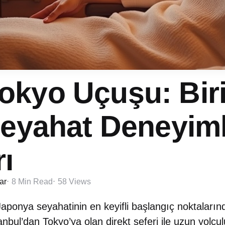
okyo Uçuşu: Biri
Seyahat Deneyiml
rı
ar
8 Min
Read
58
Views
onya seyahatinin en keyifli başlangıç noktalarından
nbul’dan Tokyo’ya olan direkt seferi ile uzun yolcu