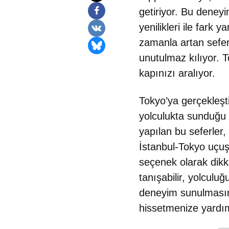
getiriyor. Bu deney
yenilikleri ile fark 
zamanla artan sefer
unutulmaz kılıyor. T
kapınızı aralıyor.
Tokyo’ya gerçekleşt
yolculukta sunduğu 
yapılan bu seferler, 
İstanbul-Tokyo uçuşu
seçenek olarak dikka
tanışabilir, yolculuğ
deneyim sunulmasına
hissetmenize yardım