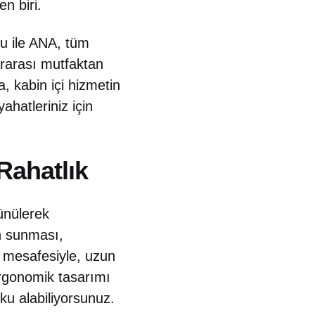
n biri.
u ile ANA, tüm
ararası mutfaktan
, kabin içi hizmetin
ahatleriniz için
Rahatlık
ünülerek
an sunması,
 mesafesiyle, uzun
ergonomik tasarımı
ku alabiliyorsunuz.