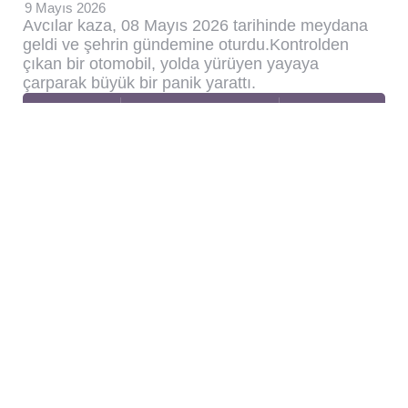
9 Mayıs 2026
Avcılar kaza, 08 Mayıs 2026 tarihinde meydana
geldi ve şehrin gündemine oturdu.Kontrolden
çıkan bir otomobil, yolda yürüyen yayaya
çarparak büyük bir panik yarattı.
0
9 Min
37
ARABA
Posted
by
Salih Demirel