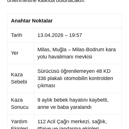
önlenmesine katkıda bulunacaktır.
Anahtar Noktalar
Tarih
13.04.2026 – 19:57
Milas, Muğla – Milas-Bodrum kara
Yer
yolu havalimanı mevkisi
Sürücüsü öğrenilemeyen 48 KD
Kaza
336 plakalı otomobilin kontrolden
Sebebi
çıkması
Kaza
9 aylık bebek hayatını kaybetti,
Sonucu
anne ve baba yaralandı
Yardım
112 Acil Çağrı merkezi, sağlık,
Ekipleri
itfaiye ve jandarma ekipleri