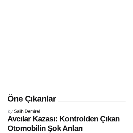
Öne Çıkanlar
Posted
by
Salih Demirel
by
Avcılar Kazası: Kontrolden Çıkan
Otomobilin Şok Anları