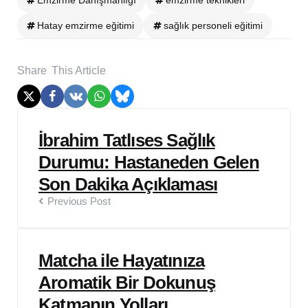
Emzirme Danışmanlığı
emzirme teknikleri
Hatay emzirme eğitimi
sağlık personeli eğitimi
Share
This Article
Post
İbrahim Tatlıses Sağlık
navigation
Durumu: Hastaneden Gelen
Son Dakika Açıklaması
Previous Post
Matcha ile Hayatınıza
Aromatik Bir Dokunuş
Katmanın Yolları