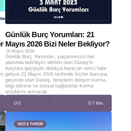
Günlük Burç Yorumları: 21
r
Mayıs 2026 Bizi Neler Bekliyor?
26 Mayıs 2026
Günlük Burç Yorumları, yaşamımızın her
alanında belirleyici etkileri olan Güneş'in
burçlara geçişiyle oldukça heyecan verici hale
im,
geliyor.21 Mayıs 2026 tarihinde İkizler burcuna
geçecek olan Güneş, bireylerin iletişim kurma,
bilgi edinme ve sosyal bağlantılar kurma
arzularını artıracak.
0
7 Min
GEZİ & TURİZM