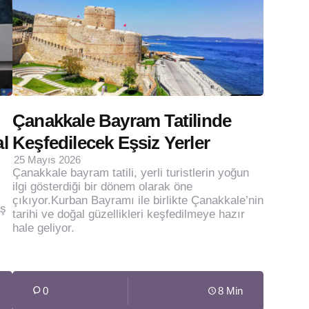
Çanakkale Bayram Tatilinde
l
Keşfedilecek Eşsiz Yerler
25 Mayıs 2026
Çanakkale bayram tatili, yerli turistlerin yoğun
ilgi gösterdiği bir dönem olarak öne
çıkıyor.Kurban Bayramı ile birlikte Çanakkale’nin
aş
tarihi ve doğal güzellikleri keşfedilmeye hazır
hale geliyor.
0
8 Min