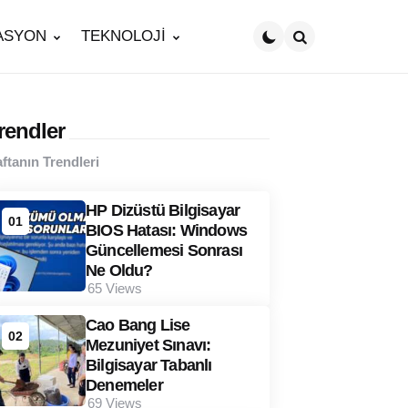
ASYON
TEKNOLOJİ
Search
rendler
ftanın Trendleri
HP Dizüstü Bilgisayar
01
BIOS Hatası: Windows
Güncellemesi Sonrası
Ne Oldu?
65
Views
Cao Bang Lise
02
Mezuniyet Sınavı:
Bilgisayar Tabanlı
Denemeler
69
Views