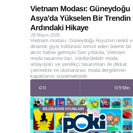
Vietnam Modası: Güneydoğu
Asya’da Yükselen Bir Trendin
Ardındaki Hikaye
26 Mayıs 2026
Vietnam modası, Güneydoğu Asya'nın renkli v
dinamik giysi kültürünü temsil eden önemli bir
akım haline gelmiştir.Son yıllarda, Vietnam
moda tasarımcıları, sürdürülebilir moda
anlayışları ve yenilikçi tasarımları ile dikkat
çekmekte ve uluslararası moda dergilerinin
kapaklarını süslemektedir.
0
9 Min
BİLGİSAYAR OYUNLARI