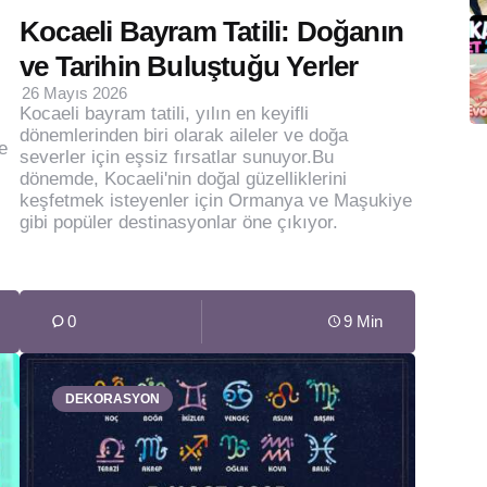
Kocaeli Bayram Tatili: Doğanın
ve Tarihin Buluştuğu Yerler
26 Mayıs 2026
Kocaeli bayram tatili, yılın en keyifli
dönemlerinden biri olarak aileler ve doğa
e
severler için eşsiz fırsatlar sunuyor.Bu
dönemde, Kocaeli'nin doğal güzelliklerini
keşfetmek isteyenler için Ormanya ve Maşukiye
gibi popüler destinasyonlar öne çıkıyor.
0
9 Min
DEKORASYON