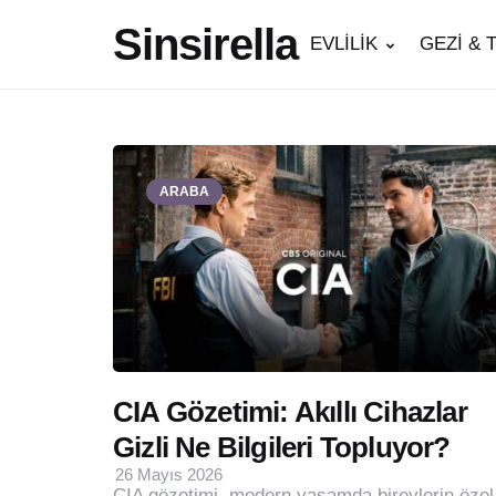
Sinsirella
EVLİLİK
GEZİ & 
ARABA
CIA Gözetimi: Akıllı Cihazlar
Gizli Ne Bilgileri Topluyor?
26 Mayıs 2026
CIA gözetimi, modern yaşamda bireylerin özel