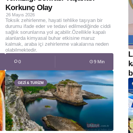
Korkunç Olay
26 Mayıs 2026
Toksik zehirlenme, hayati tehlike taşıyan bir
durumu ifade eder ve tedavi edilmediğinde ciddi
sağlık sorunlarına yol açabilir.Özellikle kapalı
alanlarda kimyasal buhar etkisine maruz
kalmak, araba içi zehirlenme vakalarına neden
olabilmektedir.
L
0
9 Min
k
b
GEZİ & TURİZM